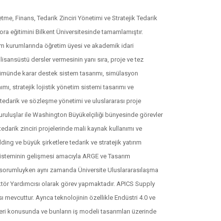
tme, Finans, Tedarik Zinciri Yönetimi ve Stratejik Tedarik
ora eğitimini Bilkent Üniversitesinde tamamlamıştır.
m kurumlarında öğretim üyesi ve akademik idari
isansüstü dersler vermesinin yanı sıra, proje ve tez
ölümünde karar destek sistem tasarımı, simülasyon
nımı, stratejik lojistik yönetim sistemi tasarımı ve
rası tedarik ve sözleşme yönetimi ve uluslararası proje
kuruluşlar ile Washington Büyükelçiliği bünyesinde görevler
k tedarik zinciri projelerinde mali kaynak kullanımı ve
ing ve büyük şirketlere tedarik ve stratejik yatırım
 sisteminin gelişmesi amacıyla ARGE ve Tasarım
n sorumluyken aynı zamanda Üniversite Uluslararasılaşma
ektör Yardımcısı olarak görev yapmaktadır. APICS Supply
ı mevcuttur. Ayrıca teknolojinin özellikle Endüstri 4.0 ve
eri konusunda ve bunların iş modeli tasarımları üzerinde