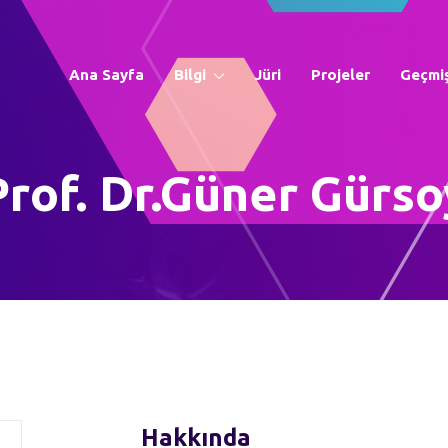
Ana Sayfa
Bilgi
Jüri
Projeler
Geçmiş
Prof. Dr.Güner Gürso
Hakkında