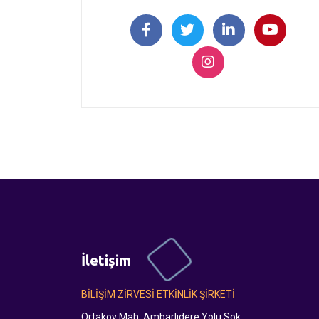
İletişim
BİLİŞİM ZİRVESİ ETKİNLİK ŞİRKETİ
Ortaköy Mah. Ambarlıdere Yolu Sok.