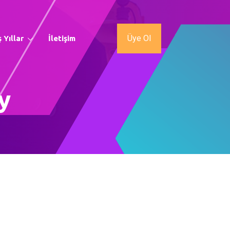
Üye Ol
 Yıllar
İletişim
y