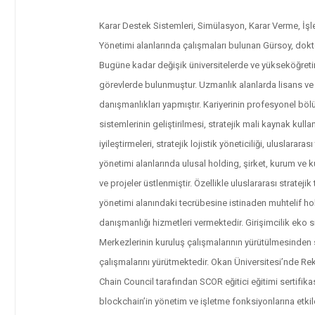
Karar Destek Sistemleri, Simülasyon, Karar Verme, İşle
Yönetimi alanlarında çalışmaları bulunan Gürsoy, dokt
Bugüne kadar değişik üniversitelerde ve yükseköğreti
görevlerde bulunmuştur. Uzmanlık alanlarda lisans ve l
danışmanlıkları yapmıştır. Kariyerinin profesyonel b
sistemlerinin geliştirilmesi, stratejik mali kaynak kulla
iyileştirmeleri, stratejik lojistik yöneticiliği, uluslara
yönetimi alanlarında ulusal holding, şirket, kurum ve 
ve projeler üstlenmiştir. Özellikle uluslararası strateji
yönetimi alanındaki tecrübesine istinaden muhtelif hold
danışmanlığı hizmetleri vermektedir. Girişimcilik eko
Merkezlerinin kuruluş çalışmalarının yürütülmesinde
çalışmalarını yürütmektedir. Okan Üniversitesi’nde R
Chain Council tarafından SCOR eğitici eğitimi sertifikas
blockchain’in yönetim ve işletme fonksiyonlarına etkil