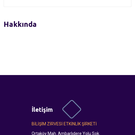
Hakkında
İletişim
BİLİŞİM ZİRVESİ ETKİNLİK ŞİRKETİ
Ortaköy Mah. Ambarlıdere Yolu Sok.