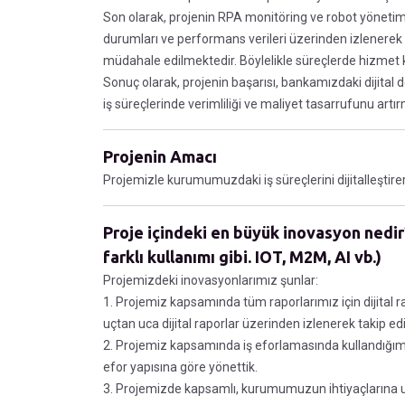
Son olarak, projenin RPA monitöring ve robot yöneti
durumları ve performans verileri üzerinden izlenerek 
müdahale edilmektedir. Böylelikle süreçlerde hizmet k
Sonuç olarak, projenin başarısı, bankamızdaki dijita
iş süreçlerinde verimliliği ve maliyet tasarrufunu artı
Projenin Amacı
Projemizle kurumumuzdaki iş süreçlerini dijitalleştirerek
Proje içindeki en büyük inovasyon nedir?
farklı kullanımı gibi. IOT, M2M, AI vb.)
Projemizdeki inovasyonlarımız şunlar:
1. Projemiz kapsamında tüm raporlarımız için dijital ra
uçtan uca dijital raporlar üzerinden izlenerek takip ed
2. Projemiz kapsamında iş eforlamasında kullandığımız
efor yapısına göre yönettik.
3. Projemizde kapsamlı, kurumumuzun ihtiyaçlarına uyg