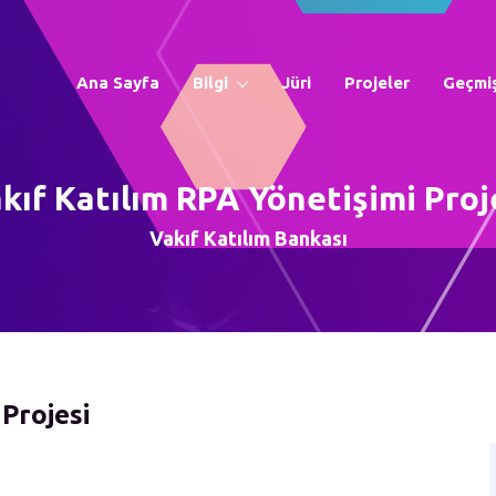
Ana Sayfa
Bilgi
Jüri
Projeler
Geçmiş
kıf Katılım RPA Yönetişimi Proj
Vakıf Katılım Bankası
 Projesi