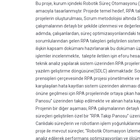
Bu proje, kurum içindeki Robotik Süreç Otomasyonu (RP
amacıyla tasarlanmıştır. Projede temel hedef, RPA tale
projelerin oluşturulması, Scrum metodolojisi altında S
çalışmalarının detaylı bir şekilde izlenmesi ve değerlen
adımda, çalışanlardan, süreç optimizasyonlarındaki te
sorumlularından gelen RPA talepleri geliştirilen siste
ilişkin kapsam dokümanı hazırlanarak bu doküman üzer
işlemler incelenmekte, talepte iletilen işin eforu he
teknik analiz yapılarak sistem üzerinden RPA projele
yazılım geliştirme döngüsüne(SDLC) alınmaktadır. S
prensipleri çerçevesinde RPA projesi yönetilmekte ve ge
karşılaşılan hata kayıtları sistem üzerinden alınması da
önüne geçilmesi için RPA projelerinde ortaya çıkan hat
Panosu” üzerinden takip edilmekte ve alınan hata kayd
Projenin bir diğer aşaması, RPA çalışmalarının detaylı
süreçleri geliştirilen özel bir “RPA Takip Panosu” üz
Canlıdaki süreçlerin ve robotların işlem yoğunluklarını
proje ile mevcut süreçler, “Robotik Otomasyon İzleme
analiz edilerek performans optimizasyonları ve ölçüm