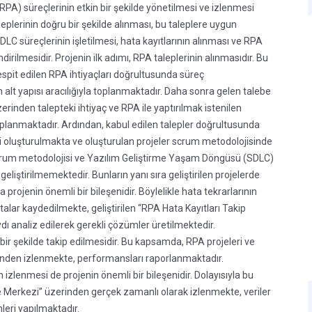
A) süreçlerinin etkin bir şekilde yönetilmesi ve izlenmesi
plerinin doğru bir şekilde alınması, bu taleplere uygun
DLC süreçlerinin işletilmesi, hata kayıtlarının alınması ve RPA
dirilmesidir. Projenin ilk adımı, RPA taleplerinin alınmasıdır. Bu
spit edilen RPA ihtiyaçları doğrultusunda süreç
m alt yapısı aracılığıyla toplanmaktadır. Daha sonra gelen talebe
inden talepteki ihtiyaç ve RPA ile yaptırılmak istenilen
saplanmaktadır. Ardından, kabul edilen talepler doğrultusunda
ri oluşturulmakta ve oluşturulan projeler scrum metodolojisinde
crum metodolojisi ve Yazılım Geliştirme Yaşam Döngüsü (SDLC)
liştirilmemektedir. Bunların yanı sıra geliştirilen projelerde
 projenin önemli bir bileşenidir. Böylelikle hata tekrarlarının
alar kaydedilmekte, geliştirilen “RPA Hata Kayıtları Takip
ı analiz edilerek gerekli çözümler üretilmektedir.
 bir şekilde takip edilmesidir. Bu kapsamda, RPA projeleri ve
erinden izlenmekte, performansları raporlanmaktadır.
n izlenmesi de projenin önemli bir bileşenidir. Dolayısıyla bu
 Merkezi” üzerinden gerçek zamanlı olarak izlenmekte, veriler
leri yapılmaktadır.