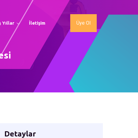
Üye Ol
 Yıllar
İletişim
esi
Detaylar