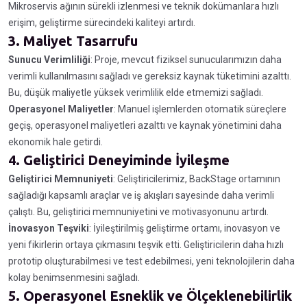
Mikroservis ağının sürekli izlenmesi ve teknik dokümanlara hızlı
erişim, geliştirme sürecindeki kaliteyi artırdı.
3.
Maliyet Tasarrufu
Sunucu Verimliliği
: Proje, mevcut fiziksel sunucularımızın daha
verimli kullanılmasını sağladı ve gereksiz kaynak tüketimini azalttı.
Bu, düşük maliyetle yüksek verimlilik elde etmemizi sağladı.
Operasyonel Maliyetler
: Manuel işlemlerden otomatik süreçlere
geçiş, operasyonel maliyetleri azalttı ve kaynak yönetimini daha
ekonomik hale getirdi.
4.
Geliştirici Deneyiminde İyileşme
Geliştirici Memnuniyeti
: Geliştiricilerimiz, BackStage ortamının
sağladığı kapsamlı araçlar ve iş akışları sayesinde daha verimli
çalıştı. Bu, geliştirici memnuniyetini ve motivasyonunu artırdı.
İnovasyon Teşviki
: İyileştirilmiş geliştirme ortamı, inovasyon ve
yeni fikirlerin ortaya çıkmasını teşvik etti. Geliştiricilerin daha hızlı
prototip oluşturabilmesi ve test edebilmesi, yeni teknolojilerin daha
kolay benimsenmesini sağladı.
5.
Operasyonel Esneklik ve Ölçeklenebilirlik