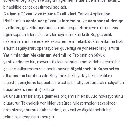
sürekli entegrasyon ve dağıtım işlemlerini daha verimli ve hatasız
bir şekilde gerçekleştirmeyi sağladı.
Gelişmiş Güvenlik ve İzleme Özellikleri
: Tanzu Application
Platform’un
container güvenlik taramaları
ve
component design
özellikleri, güvenlik açıklarını anında tespit etmeyi ve mikroservis
ağını kapsamlı bir şekilde izlemeyi mümkün kıldı. Bu, güvenlik
risklerini minimize ederek ve sistemlerin teknik dokümanlarına hızlı
erişim sağlayarak, operasyonel güvenliği ve yönetilebilirliği artırdı.
Yatırımlardan Maksimum Verimlilik
: Projenin en büyük
yeniliklerinden biri, mevcut fiziksel sunucularımızı daha verimli bir
şekilde kullanmamıza olanak tanıyan
ölçeklenebilir Kubernetes
altyapısının
kurulmasıdır. Bu yenilik, hem yatay hem de dikey
ölçekte genişleme kapasitesine sahip bir altyapı sunarak maliyetleri
düşürürken, verimliliği artırdı.
Bu unsurların bir araya gelmesi, projemizin en büyük inovasyonunu
oluşturur. Teknolojik yenilikler ve süreç iyileştirmeleri sayesinde,
organizasyonumuz daha verimli, güvenli ve ölçeklenebilir bir
teknoloji altyapısına kavuştu.