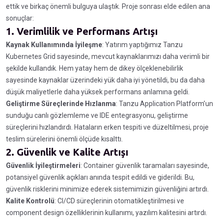
ettik ve birkaç önemli bulguya ulaştık. Proje sonrası elde edilen ana
sonuçlar:
1.
Verimlilik ve Performans Artışı
Kaynak Kullanımında İyileşme
: Yatırım yaptığımız Tanzu
Kubernetes Grid sayesinde, mevcut kaynaklarımızı daha verimli bir
şekilde kullandık. Hem yatay hem de dikey ölçeklenebilirlik
sayesinde kaynaklar üzerindeki yük daha iyi yönetildi, bu da daha
düşük maliyetlerle daha yüksek performans anlamına geldi.
Geliştirme Süreçlerinde Hızlanma
: Tanzu Application Platform’un
sunduğu canlı gözlemleme ve IDE entegrasyonu, geliştirme
süreçlerini hızlandırdı. Hataların erken tespiti ve düzeltilmesi, proje
teslim sürelerini önemli ölçüde kısalttı.
2.
Güvenlik ve Kalite Artışı
Güvenlik İyileştirmeleri
: Container güvenlik taramaları sayesinde,
potansiyel güvenlik açıkları anında tespit edildi ve giderildi. Bu,
güvenlik risklerini minimize ederek sistemimizin güvenliğini artırdı.
Kalite Kontrolü
: CI/CD süreçlerinin otomatikleştirilmesi ve
component design özelliklerinin kullanımı, yazılım kalitesini artırdı.