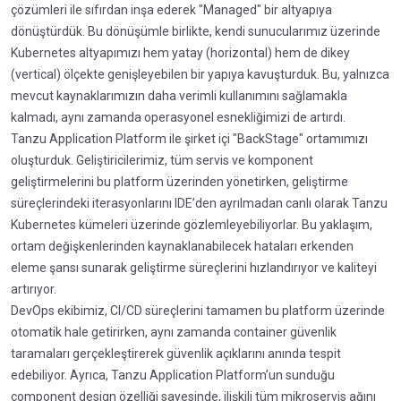
çözümleri ile sıfırdan inşa ederek "Managed" bir altyapıya
dönüştürdük. Bu dönüşümle birlikte, kendi sunucularımız üzerinde
Kubernetes altyapımızı hem yatay (horizontal) hem de dikey
(vertical) ölçekte genişleyebilen bir yapıya kavuşturduk. Bu, yalnızca
mevcut kaynaklarımızın daha verimli kullanımını sağlamakla
kalmadı, aynı zamanda operasyonel esnekliğimizi de artırdı.
Tanzu Application Platform ile şirket içi "BackStage" ortamımızı
oluşturduk. Geliştiricilerimiz, tüm servis ve komponent
geliştirmelerini bu platform üzerinden yönetirken, geliştirme
süreçlerindeki iterasyonlarını IDE’den ayrılmadan canlı olarak Tanzu
Kubernetes kümeleri üzerinde gözlemleyebiliyorlar. Bu yaklaşım,
ortam değişkenlerinden kaynaklanabilecek hataları erkenden
eleme şansı sunarak geliştirme süreçlerini hızlandırıyor ve kaliteyi
artırıyor.
DevOps ekibimiz, CI/CD süreçlerini tamamen bu platform üzerinde
otomatik hale getirirken, aynı zamanda container güvenlik
taramaları gerçekleştirerek güvenlik açıklarını anında tespit
edebiliyor. Ayrıca, Tanzu Application Platform’un sunduğu
component design özelliği sayesinde, ilişkili tüm mikroservis ağını