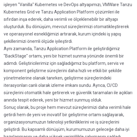
işleyen "Vanilla" Kubernetes ve DevOps altyapımızı, VMWare Tanzu
Kubernetes Grid ve Tanzu Application Platform çözümleri ile
sıfırdan inşa ederek, daha verimli ve ölçeklenebilir bir altyapı
oluşturduk. Bu dönüşüm, mevcut süreçlerimizi otomatikleştirerek
ve operasyonel esnekliğimizi artırarak, kurum içindeki iş yapış
şekillerimizi önemli ölçüde iyileştirdi.
Aynı zamanda, Tanzu Application Platform ile geliştirdiğimiz
"BackStage" ortamı, yeni bir hizmet sunma yönünde önemli bir
adımdı. Geliştiricilerimiz için sağladığımız bu platform, servis ve
komponent geliştirme süreçlerini daha hızlı ve etkili bir şekilde
yönetmelerine olanak tanırken, geliştirme süreçlerindeki
iterasyonları canlı olarak izleme imkanı sundu. Ayrıca, CI/CD
süreçlerini otomatik hale getirerek ve güvenlik taramaları ile açıkları
anında tespit ederek, yeni bir hizmet sunmuş olduk.
Sonuç olarak, bu proje hem mevcut süreçlerimizi daha verimli hale
getirdi hem de yeni ve inovatif bir geliştirme ortamı sağlayarak,
organizasyonumuzun teknoloji yetkinliklerini ve iş süreçlerini
geliştirdi. Bu kapsamlı dönüşüm, kurumumuzun geleceğe daha iyi
hazırlanmasını ve daha yüksek verimlilikle çalışmasını sağladı.