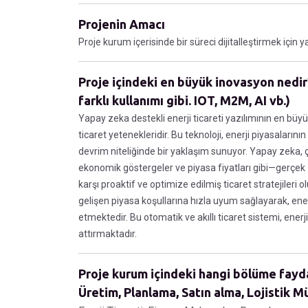
Projenin Amacı
Proje kurum içerisinde bir süreci dijitalleştirmek için y
Proje içindeki en büyük inovasyon nedir?
farklı kullanımı gibi. IOT, M2M, AI vb.)
Yapay zeka destekli enerji ticareti yazılımının en bü
ticaret yetenekleridir. Bu teknoloji, enerji piyasaların
devrim niteliğinde bir yaklaşım sunuyor. Yapay zeka, ço
ekonomik göstergeler ve piyasa fiyatları gibi—gerçek
karşı proaktif ve optimize edilmiş ticaret stratejileri
gelişen piyasa koşullarına hızla uyum sağlayarak, ener
etmektedir. Bu otomatik ve akıllı ticaret sistemi, ene
attırmaktadır.
Proje kurum içindeki hangi bölüme fayda 
Üretim, Planlama, Satın alma, Lojistik Müş