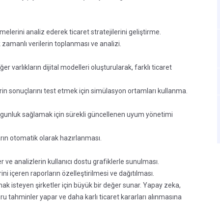
elerini analiz ederek ticaret stratejilerini geliştirme.
 zamanlı verilerin toplanması ve analizi.
er varlıkların dijital modelleri oluşturularak, farklı ticaret
erin sonuçlarını test etmek için simülasyon ortamları kullanma.
ygunluk sağlamak için sürekli güncellenen uyum yönetimi
rın otomatik olarak hazırlanması.
 ve analizlerin kullanıcı dostu grafiklerle sunulması.
ni içeren raporların özelleştirilmesi ve dağıtılması.
ak isteyen şirketler için büyük bir değer sunar. Yapay zeka,
u tahminler yapar ve daha karlı ticaret kararları alınmasına