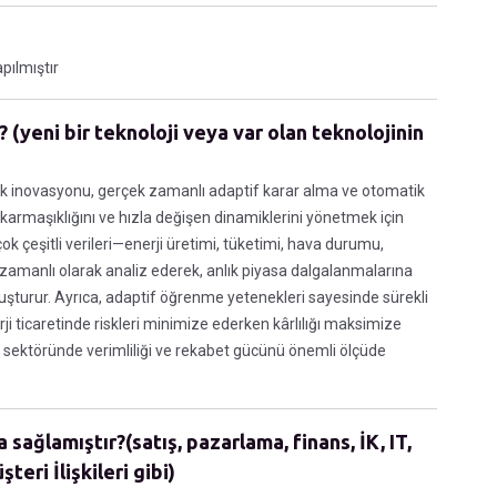
apılmıştır
 (yeni bir teknoloji veya var olan teknolojinin
yük inovasyonu, gerçek zamanlı adaptif karar alma ve otomatik
ın karmaşıklığını ve hızla değişen dinamiklerini yönetmek için
k çeşitli verileri—enerji üretimi, tüketimi, hava durumu,
 zamanlı olarak analiz ederek, anlık piyasa dalgalanmalarına
 oluşturur. Ayrıca, adaptif öğrenme yetenekleri sayesinde sürekli
ji ticaretinde riskleri minimize ederken kârlılığı maksimize
rji sektöründe verimliliği ve rekabet gücünü önemli ölçüde
sağlamıştır?(satış, pazarlama, finans, İK, IT,
teri İlişkileri gibi)