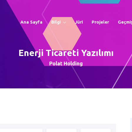
Ana Sayfa
Bilgi
Jüri
Projeler
Geçmiş
Enerji Ticareti Yazılımı
Polat Holding