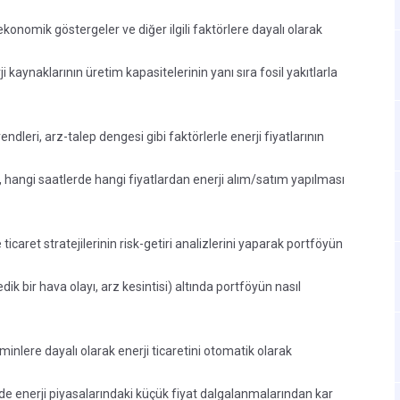
konomik göstergeler ve diğer ilgili faktörlere dayalı olarak
i kaynaklarının üretim kapasitelerinin yanı sıra fosil yakıtlarla
rendleri, arz-talep dengesi gibi faktörlerle enerji fiyatlarının
, hangi saatlerde hangi fiyatlardan enerji alım/satım yapılması
 ticaret stratejilerinin risk-getiri analizlerini yaparak portföyün
ik bir hava olayı, arz kesintisi) altında portföyün nasıl
inlere dayalı olarak enerji ticaretini otomatik olarak
e enerji piyasalarındaki küçük fiyat dalgalanmalarından kar