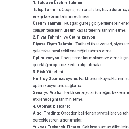
1. Talep ve Üretim Tahmini
Talep Tahmini:
Geçmiş veri analizleri, hava durumu, e
enerji talebinin tahmin edilmesi.
Üretim Tahmini:
Rüzgar, güneş gibi yenilenebilir enerj
çalışan tesislerin üretim kapasitelerini tahmin etme.
2. Fiyat Tahmini ve Optimizasyon
Piyasa Fiyatı Tahmini:
Tarihsel fiyat verileri, piyasa t
gelecekte nasıl şekilleneceğini tahmin etme.
Optimizasyon:
Enerji ticaretini maksimize etmek için
gerektiğini optimize eden algoritmalar.
3. Risk Yönetimi
Portföy Optimizasyonu:
Farklı enerji kaynaklarının ve
optimizasyonunu sağlama.
Senaryo Analizi:
Farklı senaryolar (örneğin, beklenmed
etkileneceğini tahmin etme.
4. Otomatik Ticaret
Algo-Trading:
Önceden belirlenen stratejilere ve tahm
gerçekleştiren algoritmalar.
Yüksek Frekanslı Ticaret:
Çok kısa zaman dilimlerind