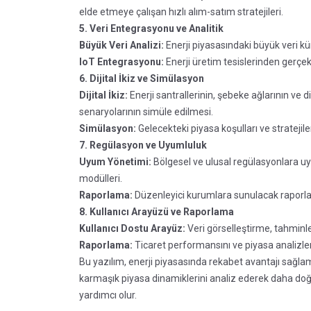
elde etmeye çalışan hızlı alım-satım stratejileri.
5. Veri Entegrasyonu ve Analitik
Büyük Veri Analizi:
Enerji piyasasındaki büyük veri küm
IoT Entegrasyonu:
Enerji üretim tesislerinden gerçek
6. Dijital İkiz ve Simülasyon
Dijital İkiz:
Enerji santrallerinin, şebeke ağlarının ve diğ
senaryolarının simüle edilmesi.
Simülasyon:
Gelecekteki piyasa koşulları ve stratejil
7. Regülasyon ve Uyumluluk
Uyum Yönetimi:
Bölgesel ve ulusal regülasyonlara u
modülleri.
Raporlama:
Düzenleyici kurumlara sunulacak raporla
8. Kullanıcı Arayüzü ve Raporlama
Kullanıcı Dostu Arayüz:
Veri görselleştirme, tahminler
Raporlama:
Ticaret performansını ve piyasa analizleri
Bu yazılım, enerji piyasasında rekabet avantajı sağlam
karmaşık piyasa dinamiklerini analiz ederek daha doğr
yardımcı olur.