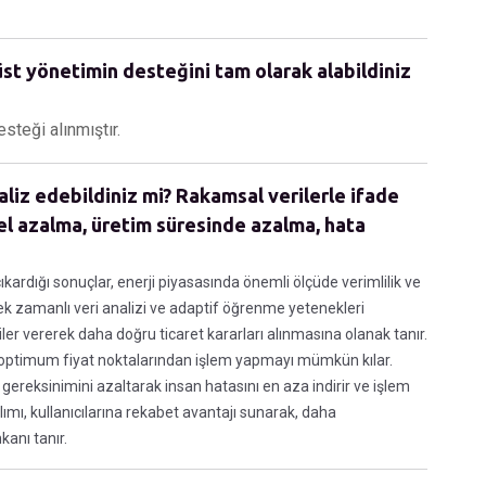
st yönetimin desteğini tam olarak alabildiniz
steği alınmıştır.
aliz edebildiniz mi? Rakamsal verilerle ifade
el azalma, üretim süresinde azalma, hata
çıkardığı sonuçlar, enerji piyasasında önemli ölçüde verimlilik ve
rçek zamanlı veri analizi ve adaptif öğrenme yetenekleri
iler vererek daha doğru ticaret kararları alınmasına olanak tanır.
ve optimum fiyat noktalarından işlem yapmayı mümkün kılar.
gereksinimini azaltarak insan hatasını en aza indirir ve işlem
zılımı, kullanıcılarına rekabet avantajı sunarak, daha
kanı tanır.