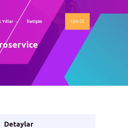
Üye Ol
 Yıllar
İletişim
roservice
Detaylar