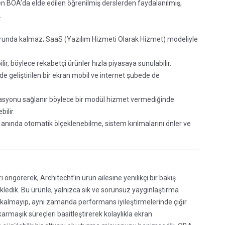
ken BOA’da elde edilen öğrenilmiş derslerden faydalanılmış,
.
unda kalmaz; SaaS (Yazılım Hizmeti Olarak Hizmet) modeliyle
ilir, böylece rekabetçi ürünler hızla piyasaya sunulabilir.
 geliştirilen bir ekran mobil ve internet şubede de
asyonu sağlanır böylece bir modül hizmet vermediğinde
ilir.
anında otomatik ölçeklenebilme, sistem kırılmalarını önler ve
öngörerek, Architecht’in ürün ailesine yenilikçi bir bakış
ekledik. Bu ürünle, yalnızca sık ve sorunsuz yaygınlaştırma
a kalmayıp, aynı zamanda performans iyileştirmelerinde çığır
karmaşık süreçleri basitleştirerek kolaylıkla ekran