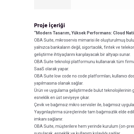
Proje İçeriği
“Modern Tasarım, Yüksek Performans: Cloud Nati
OBA Suite, mikroservis mimarisi ile oluşturulmuş bulut
yalnızca bankaların değil, sigortacılık, fintek ve telek
geliştirme ihtiyaçlarını karşılayacak bir altyapı sunar.
OBA Suite teknoloji platformunu kullanarak tüm firmala
SaaS olarak yapar.
OBA Suite low code no code platformları, kullanıcı dost
yapılmasına olanak sağlar.
Ürün ve uygulama geliştirmede bulut teknolojilerin
esneklik en üst seviyeye çıkar.
Çevik ve bağımsız mikro servisler ile, bağımsız uygula
Yaygınlaştırma süreçlerinde tam bağımsızlık elde edil
imkanı sağlanır.
OBA Suite, müşterilere hem yerinde kurulum (on-pre
sunularak, esneklik ve kullanım kolaylığı sağlar.