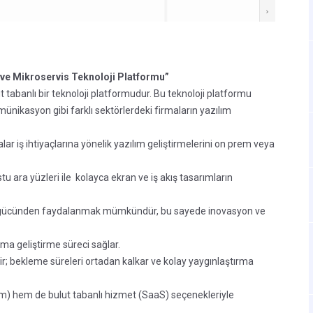
ve Mikroservis Teknoloji Platformu”
 tabanlı bir teknoloji platformudur. Bu teknoloji platformu
omünikasyon gibi farklı sektörlerdeki firmaların yazılım
r iş ihtiyaçlarına yönelik yazılım geliştirmelerini on prem veya
u ara yüzleri ile kolayca ekran ve iş akış tasarımların
in gücünden faydalanmak mümkündür, bu sayede inovasyon ve
ma geliştirme süreci sağlar.
ir; bekleme süreleri ortadan kalkar ve kolay yaygınlaştırma
m) hem de bulut tabanlı hizmet (SaaS) seçenekleriyle