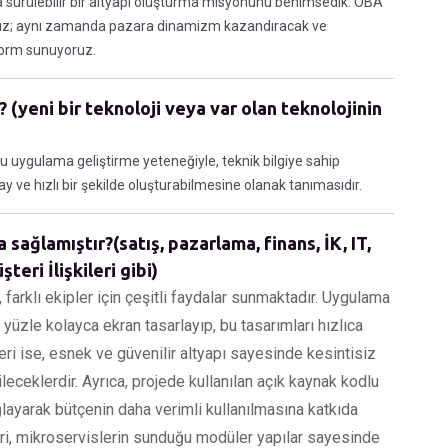
aya sürülebilir bir altyapı oluşturma misyonunu benimsedik. OBA
ruz; aynı zamanda pazara dinamizm kazandıracak ve
form sunuyoruz.
 (yeni bir teknoloji veya var olan teknolojinin
u uygulama geliştirme yeteneğiyle, teknik bilgiye sahip
y ve hızlı bir şekilde oluşturabilmesine olanak tanımasıdır.
sağlamıştır?(satış, pazarlama, finans, İK, IT,
teri İlişkileri gibi)
 farklı ekipler için çeşitli faydalar sunmaktadır. Uygulama
ra yüzle kolayca ekran tasarlayıp, bu tasarımları hızlıca
eri ise, esnek ve güvenilir altyapı sayesinde kesintisiz
leceklerdir. Ayrıca, projede kullanılan açık kaynak kodlu
ağlayarak bütçenin daha verimli kullanılmasına katkıda
eri, mikroservislerin sunduğu modüler yapılar sayesinde