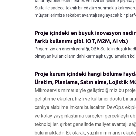
tasarlayabilecekleri, esnek ve hızlı bir şekilde piyas
Suite ile sadece teknik bir çözüm sunmakla kalmıyo
müşterilerimize rekabet avantajı sağlayacak bir plat
Proje içindeki en büyük inovasyon nedir?
farklı kullanımı gibi. IOT, M2M, AI vb.)
Projemizin en önemli yeniliği, OBA Suite'in düşük kodl
olmayan kullanıcıların dahi karmaşık uygulamaları kola
Proje kurum içindeki hangi bölüme fayda 
Üretim, Planlama, Satın alma, Lojistik Müş
Mikroservis mimarisiyle geliştirdiğimiz bu proje,
geliştirme ekipleri, hızlı ve kullanıcı dostu bir a
canlıya alabilme imkanı bulacaktır. DevOps ekipl
ve kolay yaygınlaştırma süreçleri gerçekleştirebi
teknolojiler, şirket genelinde maliyet avantajı s
bulunmaktadır. Ek olarak, yazılım mimarisi ekipl