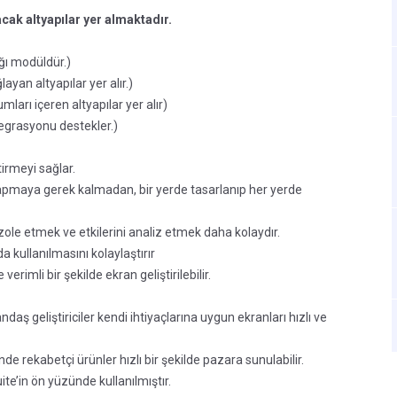
cak altyapılar yer almaktadır.
ğı modüldür.)
ayan altyapılar yer alır.)
arı içeren altyapılar yer alır)
egrasyonu destekler.)
tirmeyi sağlar.
 yapmaya gerek kalmadan, bir yerde tasarlanıp her yerde
zole etmek ve etkilerini analiz etmek daha kolaydır.
 kullanılmasını kolaylaştırır
erimli bir şekilde ekran geliştirilebilir.
daş geliştiriciler kendi ihtiyaçlarına uygun ekranları hızlı ve
e rekabetçi ürünler hızlı bir şekilde pazara sunulabilir.
te’in ön yüzünde kullanılmıştır.