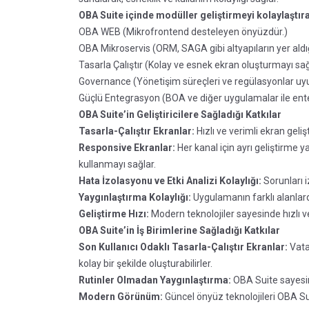
OBA Suite içinde modüller geliştirmeyi kolaylaştıra
OBA WEB (Mikrofrontend desteleyen önyüzdür.)
OBA Mikroservis (ORM, SAGA gibi altyapıların yer aldı
Tasarla Çalıştır (Kolay ve esnek ekran oluşturmayı sağl
Governance (Yönetişim süreçleri ve regülasyonlar uyuml
Güçlü Entegrasyon (BOA ve diğer uygulamalar ile ent
OBA Suite’in Geliştiricilere Sağladığı Katkılar
Tasarla-Çalıştır Ekranlar:
Hızlı ve verimli ekran geliş
Responsive Ekranlar:
Her kanal için ayrı geliştirme
kullanmayı sağlar.
Hata İzolasyonu ve Etki Analizi Kolaylığı:
Sorunları i
Yaygınlaştırma Kolaylığı:
Uygulamanın farklı alanlarda
Geliştirme Hızı:
Modern teknolojiler sayesinde hızlı ve v
OBA Suite’in İş Birimlerine Sağladığı Katkılar
Son Kullanıcı Odaklı Tasarla-Çalıştır Ekranlar:
Vatan
kolay bir şekilde oluşturabilirler.
Rutinler Olmadan Yaygınlaştırma:
OBA Suite sayesind
Modern Görünüm:
Güncel önyüz teknolojileri OBA Sui