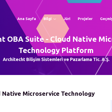
Ana Sayfa
Bilgi
Jüri
Projeler
Geçmiş
ht OBA Suite - Cloud Native Mic
Technology Platform
Architecht Bilişim Sistemleri ve Pazarlama Tic. A.Ş.
d Native Microservice Technology