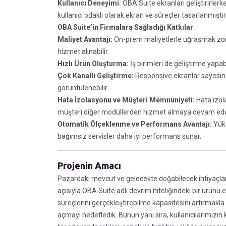
Kullanıcı Deneyimi:
OBA Suite ekranları geliştirirler
kullanıcı odaklı olarak ekran ve süreçler tasarlanmıştır
OBA Suite’in Firmalara Sağladığı Katkılar
Maliyet Avantajı:
On-prem maliyetlerle uğraşmak zor
hizmet alınabilir.
Hızlı Ürün Oluşturma:
İş birimleri de geliştirme yapab
Çok Kanallı Geliştirme:
Responsive ekranlar sayesinde
görüntülenebilir.
Hata İzolasyonu ve Müşteri Memnuniyeti:
Hata izol
müşteri diğer modüllerden hizmet almaya devam edeb
Otomatik Ölçeklenme ve Performans Avantajı:
Yük 
bağımsız servisler daha iyi performans sunar.
Projenin Amacı
Pazardaki mevcut ve gelecekte doğabilecek ihtiyaçları 
açısıyla OBA Suite adlı devrim niteliğindeki bir ürünü 
süreçlerini gerçekleştirebilme kapasitesini artırmakl
açmayı hedefledik. Bunun yanı sıra, kullanıcılarımızın 