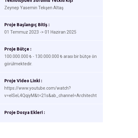
Teknolojiden Sorumlu Yetkili Kişi
Zeynep Yasemin Tekşen Altaş
Proje Başlangıç Bitiş :
01 Temmuz 2023 -> 01 Haziran 2025
Proje Bütçe :
100.000.000 ₺ - 130.000.000 ₺ arası bir bütçe ön
görülmektedir.
Proje Video Linki :
https://www.youtube.com/watch?
v=elSeL4QqiyM&t=21s&ab_channel=Architecht
Proje Dosya Ekleri :