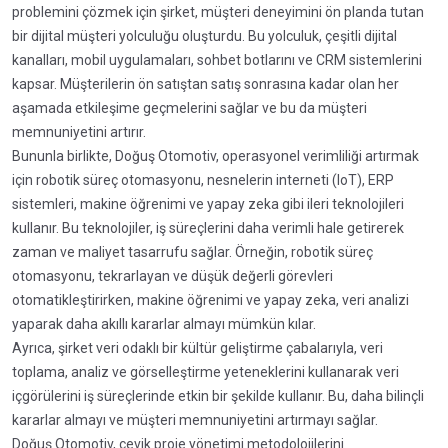
problemini çözmek için şirket, müşteri deneyimini ön planda tutan
bir dijital müşteri yolculuğu oluşturdu. Bu yolculuk, çeşitli dijital
kanalları, mobil uygulamaları, sohbet botlarını ve CRM sistemlerini
kapsar. Müşterilerin ön satıştan satış sonrasına kadar olan her
aşamada etkileşime geçmelerini sağlar ve bu da müşteri
memnuniyetini artırır.
Bununla birlikte, Doğuş Otomotiv, operasyonel verimliliği artırmak
için robotik süreç otomasyonu, nesnelerin interneti (IoT), ERP
sistemleri, makine öğrenimi ve yapay zeka gibi ileri teknolojileri
kullanır. Bu teknolojiler, iş süreçlerini daha verimli hale getirerek
zaman ve maliyet tasarrufu sağlar. Örneğin, robotik süreç
otomasyonu, tekrarlayan ve düşük değerli görevleri
otomatikleştirirken, makine öğrenimi ve yapay zeka, veri analizi
yaparak daha akıllı kararlar almayı mümkün kılar.
Ayrıca, şirket veri odaklı bir kültür geliştirme çabalarıyla, veri
toplama, analiz ve görselleştirme yeteneklerini kullanarak veri
içgörülerini iş süreçlerinde etkin bir şekilde kullanır. Bu, daha bilinçli
kararlar almayı ve müşteri memnuniyetini artırmayı sağlar.
Doğuş Otomotiv, çevik proje yönetimi metodolojilerini