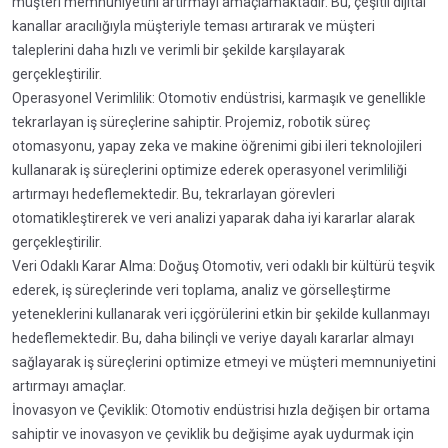
müşteri memnuniyetini artırmayı amaçlamaktadır. Bu, çeşitli dijital
kanallar aracılığıyla müşteriyle teması artırarak ve müşteri
taleplerini daha hızlı ve verimli bir şekilde karşılayarak
gerçekleştirilir.
Operasyonel Verimlilik: Otomotiv endüstrisi, karmaşık ve genellikle
tekrarlayan iş süreçlerine sahiptir. Projemiz, robotik süreç
otomasyonu, yapay zeka ve makine öğrenimi gibi ileri teknolojileri
kullanarak iş süreçlerini optimize ederek operasyonel verimliliği
artırmayı hedeflemektedir. Bu, tekrarlayan görevleri
otomatikleştirerek ve veri analizi yaparak daha iyi kararlar alarak
gerçekleştirilir.
Veri Odaklı Karar Alma: Doğuş Otomotiv, veri odaklı bir kültürü teşvik
ederek, iş süreçlerinde veri toplama, analiz ve görselleştirme
yeteneklerini kullanarak veri içgörülerini etkin bir şekilde kullanmayı
hedeflemektedir. Bu, daha bilinçli ve veriye dayalı kararlar almayı
sağlayarak iş süreçlerini optimize etmeyi ve müşteri memnuniyetini
artırmayı amaçlar.
İnovasyon ve Çeviklik: Otomotiv endüstrisi hızla değişen bir ortama
sahiptir ve inovasyon ve çeviklik bu değişime ayak uydurmak için