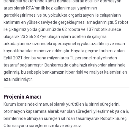
Bankacılık sektöründe kamu bankası olarak etkili bir otomasyon
aracı olarak RPA’nın ilk kez kullanılması, yayılımının
gerçekleştirilmesi ve bu yolculukta organizasyon ile çalışanların
katılımını en yüksek seviyede gerçekleşmesi amaçlanmıştır. 5 robot
ile çıktığımız yolda günümüzde 62 robota ve 137 robotik sürece
ulaşarak 23.356.237’ye ulaşan işlem adetleri ile çalışma
arkadaşlarımız üzerindeki operasyonel iş yükü azaltılmış ve insan
kaynaklı hatalar minimize edilmiştir. Hayata geçme tarihimiz olan
Eylül 2021’den bu yana milyonlarca TL personel maliyetinden
tasarruf sağlanmıştır. Bankamızda daha hızlı aksiyonlar alınır hale
gelinmiş, bu sebeple bankamızın itibar riski ve maliyet kalemleri en
aza indirilmiştir.
Projenin Amacı
Kurum içerisindeki manuel olarak yürütülen iş birimi süreçlerini,
otomasyon kapsamına alarak var olan süreçleri iyileştirmek ya da iş
birimlerinde olmayan süreçleri sıfırdan tasarlayarak Robotik Süreç
Otomasyonu süreçlerimize ilave ediyoruz.