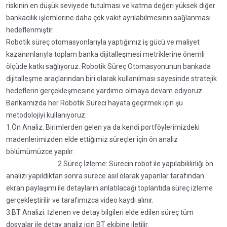
riskinin en düşük seviyede tutulması ve katma değeri yüksek diğer
bankacılık işlemlerine daha çok vakit ayrılabilmesinin sağlanması
hedeflenmiştir.
Robotik süreç otomasyonlarıyla yaptığımız iş gücü ve maliyet
kazanımlarıyla toplam banka dijitalleşmesi metriklerine önemli
ölçüde katkı sağlıyoruz. Robotik Süreç Otomasyonunun bankada
dijitalleşme araçlarından biri olarak kullanılması sayesinde stratejik
hedeflerin gerçekleşmesine yardımcı olmaya devam ediyoruz.
Bankamızda her Robotik Süreci hayata geçirmek için şu
metodolojiyi kullanıyoruz:
1.Ön Analiz: Birimlerden gelen ya da kendi portföylerimizdeki
madenlerimizden elde ettiğimiz süreçler için ön analiz
bölümümüzce yapılır.
2.Süreç İzleme: Sürecin robot ile yapılabililirliği ön
analizi yapıldıktan sonra sürece asıl olarak yapanlar tarafından
ekran paylaşımı ile detayların anlatılacağı toplantıda süreç izleme
gerçekleştirilir ve tarafımızca video kaydı alınır.
3.BT Analizi: İzlenen ve detay bilgileri elde edilen süreç tüm
dosyalar ile detay analiz için BT ekibine iletilir.