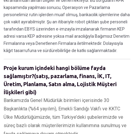
ekranlarından alınan bilgiler ile derlemekteydi. Bu sorguların RPA
kapsamında yapılması sonucu; Operasyon ve Pazarlama
personelimiz rutin işlerden muaf olmuş, bankacılık işlemlerine daha
çok vakit ayırabilmiştir. Şu an itibariyle robot çıktıları şube personeli
tarafından EBYS üzerinden e-imzayla imzalanarak firmanın KEP
adresi varsa KEP adresine yoksa mail aracılığıyla Bağımsız Denetim
Firmalarına veya Denetlenen Firmalara iletilmektedir. Dolayısıyla
kâğıt tasarrufuna ve sürdürebilirliğe de katkı sağlanmaktadır.
Proje kurum içindeki hangi bölüme fayda
sağlamıştır?(satış, pazarlama, finans, İK, IT,
Üretim, Planlama, Satın alma, Lojistik Müşteri
İlişkileri gibi)
Bankamızda Genel Müdürlük birimleri içerisinde 30
Başkanlıkta (%64 yayılım), Emekli Sandığı Vakfı ve KKTC
Ülke Müdürlüğümüzde, tüm Türkiye’deki şubelerimizde ve
süreç bazlı olarak müşterilerimizin kullanımına sunulmuş ve
fayda sağlamaya devam etmektedir.