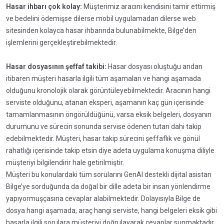
Hasar ihbarı çok kolay:
Müşterimiz aracını kendisini tamir ettirmiş
ve bedelini ödemişse dilerse mobil uygulamadan dilerse web
sitesinden kolayca hasar ihbarında bulunabilmekte, Bilge’den
işlemlerini gerçekleştirebilmektedir.
Hasar dosyasının şeffaf takibi:
Hasar dosyası oluştuğu andan
itibaren müşteri hasarla ilgili tüm aşamaları ve hangi aşamada
olduğunu kronolojik olarak görüntüleyebilmektedir. Aracının hangi
serviste olduğunu, atanan eksperi, aşamanın kaç gün içerisinde
tamamlanmasının öngörüldüğünü, varsa eksik belgeleri, dosyanın
durumunu ve sürecin sonunda servise ödenen tutarı dahi takip
edebilmektedir. Müşteri, hasar takip sürecini şeffaflık ve gönül
rahatlığı içerisinde takip etsin diye adeta uygulama konuşma diliyle
müşteriyi bilgilendirir hale getirilmiştir.
Müşteri bu konulardaki tüm sorularını GenAI destekli dijital asistan
Bilge’ye sorduğunda da doğal bir dille adeta bir insan yönlendirme
yapıyormuşçasına cevaplar alabilmektedir. Dolayısıyla Bilge de
dosya hangi aşamada, araç hangi serviste, hangi belgeleri eksik gibi
hasarla ilgili sorulara müşteriyi doğrulayarak cevaplar sunmaktadır.