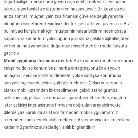
Sigortacılığın merkezinde güven inşa edebilmek vardır ve hasar
süreci, sigortacılıkta müşterinin en hassas anıdır. Bir kaza ya da
arıza sonrası müşteri yalnızca finansal güvence değil; yanında
olduğunu hissettiren kesintisiz destek, şeffaflık ve güven arar. Biz
bu ihtiyacı karşılamak için, müşterinin hasar bildiriminden dosya
kapanışına kadar tüm yolculuğunu pürüzsüz şekilde dijitalleştiren
ve her anında yanında olduğumuzu hissettiren bir model hayata
geçirdik.
Mobil uygulama ile anında destek:
Kaza sonrası müşterimiz aracı
çalışır halde ise konum bazlı harita entegrasyonu ile en yakın
anlaşmalı servise yönlendirilmekte, yolda kaldıysa konumuna
saniyeler içerisinde çekici çağırabilmektedir. Çekici süreci anlık
olarak mobil üzerinden izlenebilmekte; çekici atandığı anda
çekicinin adı, plakası ve numarası görüntülenebilmekte, müşteri
ister çekiciyi ister asistans firmasını doğrudan arayabilmekte,
dilerse yazışarak da asistans firmadan mobil uygulamamız
üzerinden canlı destek alabilmektedir. Aracı servise teslim edilene
kadar müşterimiz süreçle ilgili anlık bilgilendirilir.