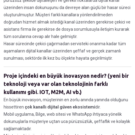
pürüzsüz şekilde dijitalleşen ve gerekli noktalarda dijital kanal
üzerinden insan dokunuşunu da devreye alan güçlü bir hasar süreci
oluşturulmuştur. Müşteri farklı kanallara yönlendirilmeden
doğrudan hizmet almak istediği kanal üzerinden gerekirse çekici ve
asistans firma ile gerekirse de dosya sorumlusuyla iletişim kurarak
tüm sorularına cevap alır hale gelmiştir.
Hasar sürecinde çekici çağırmadan servisteki onarıma kadar tüm
aşamaların dijital kanallar üzerinden şeffaf ve gerçek zamanlı
sunulması, sektörde ilk kez bu ölçekte hayata geçirilmiştir.
Proje içindeki en büyük inovasyon nedir? (yeni bir
teknoloji veya var olan teknolojinin farklı
kullanımı gibi. IOT, M2M, AI vb.)
En büyük inovasyon, müşterinin en zorlu anında yanında olduğunu
hissettiren
çok kanallı dijital güven ekosistemi
dir.
Mobil uygulama, Bilge, web sitesi ve WhatsApp ihtiyaca yönelik
dokunuşlarla müşteriye uçtan uca pürüzsüzlük, şeffaflık ve kolaylık
sağlamaktadır.