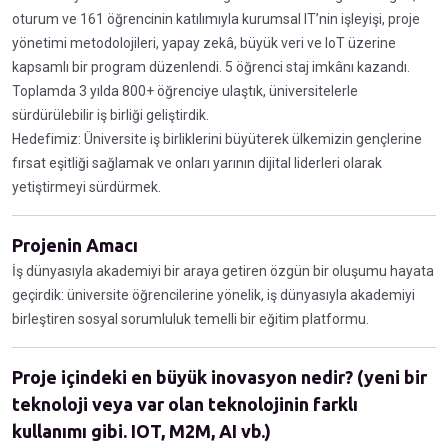
oturum ve 161 öğrencinin katılımıyla kurumsal IT’nin işleyişi, proje
yönetimi metodolojileri, yapay zekâ, büyük veri ve IoT üzerine
kapsamlı bir program düzenlendi. 5 öğrenci staj imkânı kazandı.
Toplamda 3 yılda 800+ öğrenciye ulaştık, üniversitelerle
sürdürülebilir iş birliği geliştirdik.
Hedefimiz: Üniversite iş birliklerini büyüterek ülkemizin gençlerine
fırsat eşitliği sağlamak ve onları yarının dijital liderleri olarak
yetiştirmeyi sürdürmek.
Projenin Amacı
İş dünyasıyla akademiyi bir araya getiren özgün bir oluşumu hayata
geçirdik: üniversite öğrencilerine yönelik, iş dünyasıyla akademiyi
birleştiren sosyal sorumluluk temelli bir eğitim platformu.
Proje içindeki en büyük inovasyon nedir? (yeni bir
teknoloji veya var olan teknolojinin farklı
kullanımı gibi. IOT, M2M, AI vb.)