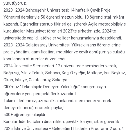
yürütüyoruz.
2023–2024 Bahçeşehir Üniversitesi: 14 haftalık Çevik Proje
Yönetimi dersleriyle 50 öğrenci mezun oldu, 10 öğrenci staj imkânı
kazandı. Öğrenciler startup fikirleri geliştirerek Agile metodolojisiyle
kurguladılar. Mezuniyet törenleri 2023’te şirketimizde, 2024’te
üniversitede yapıldı; atölyeler ve lider konuşmalarıyla desteklendi.
2023–2024 Galatasaray Üniversitesi: Yüksek lisans öğrencilerine
proje yönetimi, gamification, metrikler ve çevik dönüşüm yolculuğu
konularında oturumlar düzenlendi.
2024 Üniversite Seminerleri: 12 üniversitede seminerler verdik;
Boğaziçi, Yıldız Teknik, Sabancı, Koç, Özyeğin, Maltepe, Işık, Beykoz,
Okan, İstinye, Galatasaray, Sakarya.
CIO’muz “Teknolojide Deneyim Yolculuğu” konuşmasıyla
öğrencilere yeni perspektifler kazandırdı.
Takım liderlerimiz, uzmanlık alanlarında seminerler vererek
deneyimlerini öğrencilerle paylaştı.
500+ öğrenciye ulaşıldı.
Konular: liderlik, takım dinamikleri, çeviklik, kariyer, siber güvenlik.
2025 İstinye Üniversitesi – Geleceğin IT Liderleri Programı: 2 gün, 4