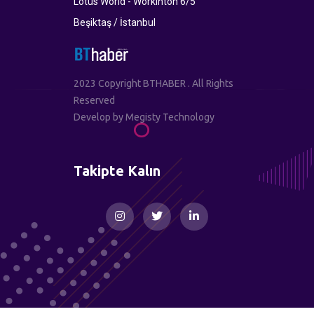
Lotus World - Workinton 6/5
Beşiktaş / İstanbul
2023 Copyright BTHABER . All Rights
Reserved
Develop by
Megisty Technology
Takipte Kalın