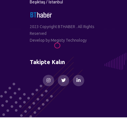
Beşiktaş / İstanbul
2023 Copyright BTHABER . All Rights
Reserved
Develop by
Megisty Technology
Takipte Kalın