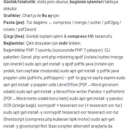
Günlük/İstatistik:
stats.json okunur,
bugünün işlemleri
tabloya
dökülür.
Grafikler:
Chart.js ile
Bu ay
için:
Pasta (pie):
Tür dağılımı → compress / merge / cutter / pdf2jpg /
rotate / pdf2word
Çizgi (line):
Günlük toplam işlem &
compress
MB tasarrufu
Bağlantılar:
Çıktı dosyaları için
indir
linkleri.
Bağımlılıklar PHP 7 uyumlu (sunucunda PHP 7 çalışıyor). CLI
paketleri: Genel: php-xml php-mbstring qpdf (rotate/cutter/merge
için önerilir) sudo apt-get install -y qpdf pdftk-java (rotate için
yedek, tüm sayfalar modunda) sudo apt-get install -y pdftk-java
poppler-utils (pdfinfo, pdftoppm) – pdf-to-jpg ve sayfa sayımı sudo
apt-get install -y poppler-utils LibreOffice (PDF→Word görünüm
odaklı) sudo apt-get install -y libreoffice-writer Pandoc + pdftohtml
(PDF→Word metin odaklı boru hattı) sudo apt-get install -y pandoc
OCR (isteğe bağlı): ocrmypdf + tesseract-ocr (+ tesseract-ocr-tur)
sudo apt-get install -y ocrmypdf tesseract-ocr tesseract-ocr-tur
Ghostscript (compress.php kullanan tipik motor) sudo apt-get
install -y ghostscript Not: Bazı scriptler alternatif araçlarla da