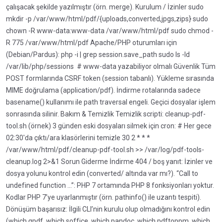
çalışacak şekilde yazılmıştır (örn. merge). Kurulum / İzinler sudo
mkdir -p /var/www/html/pdf/{uploads,converted,jpgs,zips} sudo
chown -R www-data:www-data /var/www/html/pdf sudo chmod -
R 775 /var/www/html/pdf Apache/PHP oturumları için
(Debian/Pardus): php -i | grep session.save_path sudo ls -ld
/var/lib/php/sessions # www-data yazabiliyor olmalı Güvenlik Tüm
POST formlarında CSRF token (session tabanlı). Yükleme sırasında
MIME doğrulama (application/pdf). İndirme rotalarında sadece
basename() kullanımı ile path traversal engeli. Geçici dosyalar işlem
sonrasında silinir. Bakım & Temizlik Temizlik scripti: cleanup-pdf-
tool.sh (örnek) 3 günden eski dosyaları silmek için cron: # Her gece
02:30'da çıktı/ara klasörlerini temizle 30 2 * * *
/var/www/html/pdf/cleanup-pdf-tool.sh >> /var/log/pdf-tools-
cleanup.log 2>&1 Sorun Giderme İndirme 404 / boş yanıt: İzinler ve
dosya yolunu kontrol edin (converted/ altında var mı?). “Call to
undefined function …”: PHP 7 ortamında PHP 8 fonksiyonları yoktur.
Kodlar PHP 7’ye uyarlanmıştır (örn. pathinfo() ile uzantı tespiti).
Dönüşüm başarısız: İlgili CLI’nin kurulu olup olmadığını kontrol edin
(which qpdf, which soffice, which pandoc, which pdftoppm, which