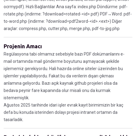
ocrmypdf). Hızlı Bağlantılar Ana sayfa: index.php Döndürme: pdf-
rotate.php (indirme: ?download=rotated-<id>.pdf) PDF→Word: pdf-
to-word.php (indirme: ?download=pdf2word-<id>.<ext>) Diğer
araçlar: compress.php, cutter.php, merge.php, pdf-to-jpg.php
Projenin Amacı
Regülasyona tabi olmamız sebebiyle bazı PDF dokümanlarını e-
mail ortamında mail gönderme boyutunu aşmayacak şekilde
işlememiz gerekiyordu. Hali hazırda online siteler üzerinden bu
işlemler yapılabiliyordu. Fakat bu da verilerin dışarı çıkması
anlamına geliyordu. Bazı açık kaynak github projeleri olsa da
bedava peynir fare kapanında olur misali onu da kurmak
istememiştik.
Ağustos 2025 tarihinde idari işler evrak kayıt birimimizin bir kaç
defa bu konuda isterinden dolayı projesi intranet ortamın da
tasarladık.