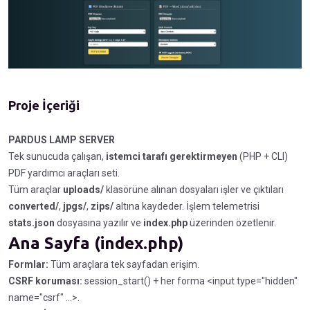
Proje İçeriği
PARDUS LAMP SERVER
Tek sunucuda çalışan,
istemci tarafı gerektirmeyen
(PHP + CLI)
PDF yardımcı araçları seti.
Tüm araçlar
uploads/
klasörüne alınan dosyaları işler ve çıktıları
converted/
,
jpgs/
,
zips/
altına kaydeder. İşlem telemetrisi
stats.json
dosyasına yazılır ve
index.php
üzerinden özetlenir.
Ana Sayfa (index.php)
Formlar:
Tüm araçlara tek sayfadan erişim.
CSRF koruması:
session_start() + her forma <input type="hidden"
name="csrf" ...>.