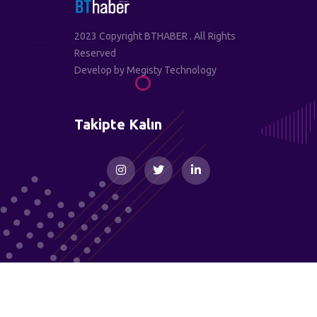
2023 Copyright BTHABER . All Rights
Reserved
Develop by
Megisty Technology
Takipte Kalın