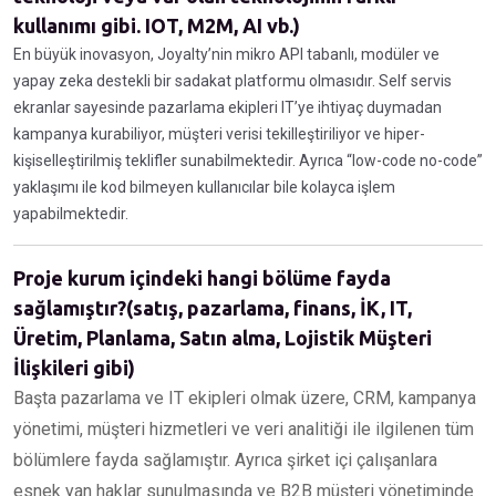
kullanımı gibi. IOT, M2M, AI vb.)
En büyük inovasyon, Joyalty’nin mikro API tabanlı, modüler ve
yapay zeka destekli bir sadakat platformu olmasıdır. Self servis
ekranlar sayesinde pazarlama ekipleri IT’ye ihtiyaç duymadan
kampanya kurabiliyor, müşteri verisi tekilleştiriliyor ve hiper-
kişiselleştirilmiş teklifler sunabilmektedir. Ayrıca “low-code no-code”
yaklaşımı ile kod bilmeyen kullanıcılar bile kolayca işlem
yapabilmektedir.
Proje kurum içindeki hangi bölüme fayda
sağlamıştır?(satış, pazarlama, finans, İK, IT,
Üretim, Planlama, Satın alma, Lojistik Müşteri
İlişkileri gibi)
Başta pazarlama ve IT ekipleri olmak üzere, CRM, kampanya
yönetimi, müşteri hizmetleri ve veri analitiği ile ilgilenen tüm
bölümlere fayda sağlamıştır. Ayrıca şirket içi çalışanlara
esnek yan haklar sunulmasında ve B2B müşteri yönetiminde