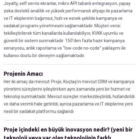
Joyalty, self servis ekranlar, mikro API tabanlı entegrasyon, yapay
zeka destekli analitik ve yüksek performanslı altyapı ile pazarlama
ve IT ekiplerinin bağımsız, hızlı ve esnek şekilde kampanya ve
sadakat programı yönetmesini sağlamaktadır. Müşteri verisi
tekilleştirilerek tüm kanallarda kullanılabiliyor, KVKK uyumlu ve
güvenli bir sistem sunmaktadır. 150’den fazla hazır kampanya
senaryosu, anlık raporlama ve “low-code no-code” yaklaşımı ile
kullanıcı dostu bir deneyim sağlamaktadır.
Projenin Amacı
Her iki amaç da mevcut: Proje, Koçtaş’ın mevcut CRM ve kampanya
yönetimi süreçlerini iyileştirirken aynı zamanda yeni bir hizmet ve
teknoloji sunmaktadır. Mevcut süreçler merkezileştirildi, hızlandırıldı
ve daha verimli hale getirildi; ayrıca pazarlama ve IT ekiplerine yeni
nesil bir sadakat platformu sağlandı
Proje içindeki en büyük inovasyon nedir? (yeni bir
teknoloji veya var olan teknolojinin farklı