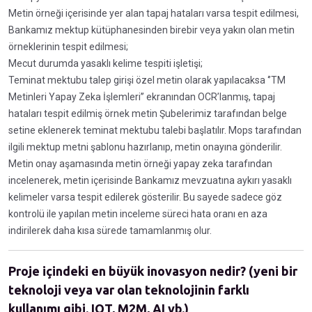
Metin örneği içerisinde yer alan tapaj hataları varsa tespit edilmesi,
Bankamız mektup kütüphanesinden birebir veya yakın olan metin
örneklerinin tespit edilmesi;
Mecut durumda yasaklı kelime tespiti işletişi;
Teminat mektubu talep girişi özel metin olarak yapılacaksa ‘’TM
Metinleri Yapay Zeka İşlemleri’’ ekranından OCR’lanmış, tapaj
hataları tespit edilmiş örnek metin Şubelerimiz tarafından belge
setine eklenerek teminat mektubu talebi başlatılır. Mops tarafından
ilgili mektup metni şablonu hazırlanıp, metin onayına gönderilir.
Metin onay aşamasında metin örneği yapay zeka tarafından
incelenerek, metin içerisinde Bankamız mevzuatına aykırı yasaklı
kelimeler varsa tespit edilerek gösterilir. Bu sayede sadece göz
kontrolü ile yapılan metin inceleme süreci hata oranı en aza
indirilerek daha kısa sürede tamamlanmış olur.
Proje içindeki en büyük inovasyon nedir? (yeni bir
teknoloji veya var olan teknolojinin farklı
kullanımı gibi. IOT, M2M, AI vb.)