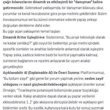
çağrı kılavuzlarını dinamik ve etkileşimli bir "danışman" haline
getirmesidir.
Geleneksel yaklaşımda, bir danışman kılavuzu okur,
yorumlar ve kendi tecrübesine göre proje metnini şekillendirir. Bizim
inovasyonumuz ise bu süreci otomatize ederek yapay zekayı
doğrudan denkleme dahil eder.
Bu çığır açan yaklaşımın temel taşları:
Dinamik Kriter Eşleştirme:
Sistemimiz, "Bu proje teknolojik olarak
ne kadar yenilikçi?" gibi soyut bir beklentiyi, proje metni içindeki
spesifik cümleler ve anahtar kelimelerle anlamsal olarak eşleştirir.
Yapay zeka, sadece kelime bazlı bir kontrol yapmakla kalmaz,
cümlenin bağlamını ve niyetini anlayarak bir uyum analizi
gerçekleştirir.
Açıklanabilir AI (Explainable AI) ile Öneri Sunma:
Platformumuz,
"Bu bölüm zayıf" gibi genel bir yorum yapmak yerine,
neden zayıf
olduğunu
ve
nasıl güçlendirilebileceğini
açıklayan öneriler sunar.
Örneğin, "Ticarileşme potansiyeli bölümünde pazar büyüklüğü
verileri eksik. Rakip analizine dayalı olarak şu pazar verilerini
ekleyebilirsiniz: [...]" gibi aksiyona dönüştürülebilir ve açıklayıcı geri
bildirimler üretir. Bu özellik, kullanıcıya kara kutu bir sonuç sunmak