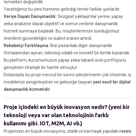
temelden değiştirdik.
Yarattığımız bu yeni hizmetin getirdiği temel farklar şunlardır:
Veriye Dayalı Danışmanlık:
Sezgisel yaklaşımlar yerine, yapay
zeka analizine dayalı objektif ve somut verilerle danışmanlık
hizmeti sunmaya başladık. Bu, müşterilerimize sunduğumuz
önerilerin güvenilirliğini ve isabet oranını artırdı.
Rekabetçi Farklılaşma:
Bizi pazardaki diğer danışmanlık
firmalarından ayıran, teknoloji odaklı ve inovatif bir kimlik kazandık.
Bu platform, kurumumuzun yapay zeka tabanlı ürün portföyünü
genişleten stratejik bir hamle olmuştur.
Dolayısıyla, bu proje mevcut bir süreci iyileştirmenin çok ötesinde, iş
modelimizi zenginleştiren ve geleceğe taşıyan
yeni nesil bir dijital
danışmanlık hizmetidir
Proje içindeki en büyük inovasyon nedir? (yeni bir
teknoloji veya var olan teknolojinin farklı
kullanımı gibi. IOT, M2M, AI vb.)
Projemizin en büyük inovasyonu, statik ve karmaşık yapıdaki
resmi