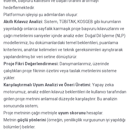
ederek, başvuru kalitesini ve başarı oranını artırmayı
hedeflemektedir.
Platformun işleyişi şu adımlardan oluşur:
Akıllı Kılavuz Analizi:
Sistem, TÜBİTAK, KOSGEB gibi kurumların
yayınladığı onlarca sayfalık karmaşık proje başvuru kılavuzlarını ve
çağrı metinlerini saniyeler içinde analiz eder. Doğal Dil İşleme (NLP)
modellerimiz, bu dokümanlardaki temel beklentileri, puanlama
kriterlerini, anahtar kelimeleri ve teknik gereksinimleri ayrıştırarak
yapılandırılmış bir veri setine dönüştürür.
Proje Fikri Değerlendirmesi:
Danışmanlarımız, üzerinde
çalıştıkları proje fikrinin özetini veya taslak metinlerini sisteme
yükler.
Karşılaştırmalı Uyum Analizi ve Öneri Üretimi:
Yapay zeka
motorumuz, analiz edilen kılavuz beklentileri ile kullanıcı tarafından
girilen proje metnini anlamsal düzeyde karşılaştırır. Bu analizin
sonucunda sistem;
Proje metninin çağrı metniyle
uyum skorunu
hesaplar.
Metnin
güçlü yönlerini
(örneğin, yenilikçilik vurgusunun iyi yapıldığı
bölümler) belirler.