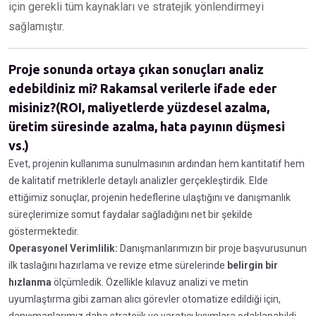
için gerekli tüm kaynakları ve stratejik yönlendirmeyi
sağlamıştır.
Proje sonunda ortaya çıkan sonuçları analiz
edebildiniz mi? Rakamsal verilerle ifade eder
misiniz?(ROI, maliyetlerde yüzdesel azalma,
üretim süresinde azalma, hata payının düşmesi
vs.)
Evet, projenin kullanıma sunulmasının ardından hem kantitatif hem
de kalitatif metriklerle detaylı analizler gerçekleştirdik. Elde
ettiğimiz sonuçlar, projenin hedeflerine ulaştığını ve danışmanlık
süreçlerimize somut faydalar sağladığını net bir şekilde
göstermektedir.
Operasyonel Verimlilik:
Danışmanlarımızın bir proje başvurusunun
ilk taslağını hazırlama ve revize etme sürelerinde
belirgin bir
hızlanma
ölçümledik. Özellikle kılavuz analizi ve metin
uyumlaştırma gibi zaman alıcı görevler otomatize edildiği için,
danışmanlarımız daha stratejik ve yaratıcı kısımlara odaklanabildi.