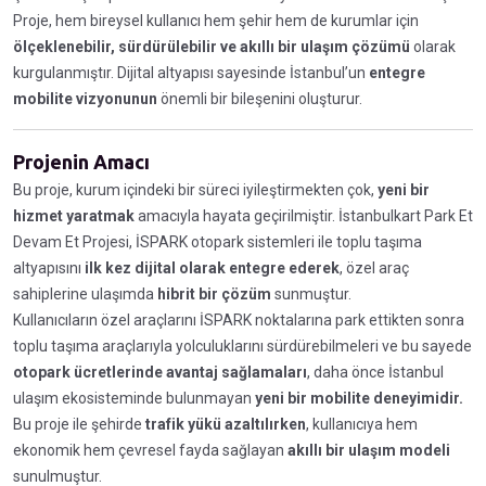
Proje, hem bireysel kullanıcı hem şehir hem de kurumlar için
ölçeklenebilir, sürdürülebilir ve akıllı bir ulaşım çözümü
olarak
kurgulanmıştır. Dijital altyapısı sayesinde İstanbul’un
entegre
mobilite vizyonunun
önemli bir bileşenini oluşturur.
Projenin Amacı
Bu proje, kurum içindeki bir süreci iyileştirmekten çok,
yeni bir
hizmet yaratmak
amacıyla hayata geçirilmiştir. İstanbulkart Park Et
Devam Et Projesi, İSPARK otopark sistemleri ile toplu taşıma
altyapısını
ilk kez dijital olarak entegre ederek
, özel araç
sahiplerine ulaşımda
hibrit bir çözüm
sunmuştur.
Kullanıcıların özel araçlarını İSPARK noktalarına park ettikten sonra
toplu taşıma araçlarıyla yolculuklarını sürdürebilmeleri ve bu sayede
otopark ücretlerinde avantaj sağlamaları
, daha önce İstanbul
ulaşım ekosisteminde bulunmayan
yeni bir mobilite deneyimidir.
Bu proje ile şehirde
trafik yükü azaltılırken
, kullanıcıya hem
ekonomik hem çevresel fayda sağlayan
akıllı bir ulaşım modeli
sunulmuştur.