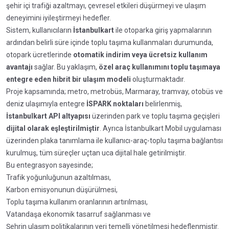
şehir içi trafiği azaltmayı, çevresel etkileri düşürmeyi ve ulaşım
deneyimini iyileştirmeyi hedefler.
Sistem, kullanıcıların
İstanbulkart
ile otoparka giriş yapmalarının
ardından belirli süre içinde toplu taşıma kullanmaları durumunda,
otopark ücretlerinde
otomatik indirim veya ücretsiz kullanım
avantajı
sağlar. Bu yaklaşım,
özel araç kullanımını toplu taşımaya
entegre eden hibrit bir ulaşım modeli
oluşturmaktadır.
Proje kapsamında; metro, metrobüs, Marmaray, tramvay, otobüs ve
deniz ulaşımıyla entegre
İSPARK noktaları
belirlenmiş,
İstanbulkart API altyapısı
üzerinden park ve toplu taşıma geçişleri
dijital olarak eşleştirilmiştir
. Ayrıca İstanbulkart Mobil uygulaması
üzerinden plaka tanımlama ile kullanıcı-araç-toplu taşıma bağlantısı
kurulmuş, tüm süreçler uçtan uca dijital hale getirilmiştir.
Bu entegrasyon sayesinde;
Trafik yoğunluğunun azaltılması,
Karbon emisyonunun düşürülmesi,
Toplu taşıma kullanım oranlarının artırılması,
Vatandaşa ekonomik tasarruf sağlanması ve
Şehrin ulaşım politikalarının veri temelli yönetilmesi hedeflenmiştir.