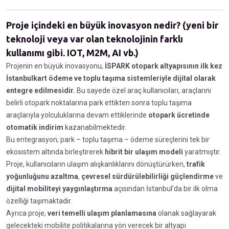
Proje içindeki en büyük inovasyon nedir? (yeni bir
teknoloji veya var olan teknolojinin farklı
kullanımı gibi. IOT, M2M, AI vb.)
Projenin en büyük inovasyonu,
İSPARK otopark altyapısının ilk kez
İstanbulkart ödeme ve toplu taşıma sistemleriyle dijital olarak
entegre edilmesidir.
Bu sayede özel araç kullanıcıları, araçlarını
belirli otopark noktalarına park ettikten sonra toplu taşıma
araçlarıyla yolculuklarına devam ettiklerinde
otopark ücretinde
otomatik indirim
kazanabilmektedir.
Bu entegrasyon; park – toplu taşıma – ödeme süreçlerini tek bir
ekosistem altında birleştirerek
hibrit bir ulaşım modeli
yaratmıştır.
Proje, kullanıcıların ulaşım alışkanlıklarını dönüştürürken,
trafik
yoğunluğunu azaltma
,
çevresel sürdürülebilirliği güçlendirme
ve
dijital mobiliteyi yaygınlaştırma
açısından İstanbul’da bir ilk olma
özelliği taşımaktadır.
Ayrıca proje,
veri temelli ulaşım planlamasına
olanak sağlayarak
gelecekteki mobilite politikalarına yön verecek bir altyapı