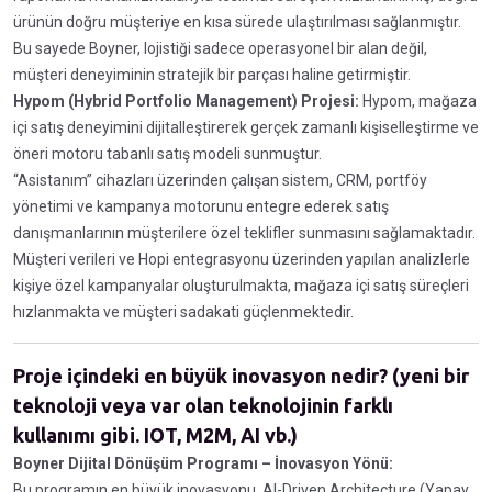
ürünün doğru müşteriye en kısa sürede ulaştırılması sağlanmıştır.
Bu sayede Boyner, lojistiği sadece operasyonel bir alan değil,
müşteri deneyiminin stratejik bir parçası haline getirmiştir.
Hypom (Hybrid Portfolio Management) Projesi:
Hypom, mağaza
içi satış deneyimini dijitalleştirerek gerçek zamanlı kişiselleştirme ve
öneri motoru tabanlı satış modeli sunmuştur.
“Asistanım” cihazları üzerinden çalışan sistem, CRM, portföy
yönetimi ve kampanya motorunu entegre ederek satış
danışmanlarının müşterilere özel teklifler sunmasını sağlamaktadır.
Müşteri verileri ve Hopi entegrasyonu üzerinden yapılan analizlerle
kişiye özel kampanyalar oluşturulmakta, mağaza içi satış süreçleri
hızlanmakta ve müşteri sadakati güçlenmektedir.
Proje içindeki en büyük inovasyon nedir? (yeni bir
teknoloji veya var olan teknolojinin farklı
kullanımı gibi. IOT, M2M, AI vb.)
Boyner Dijital Dönüşüm Programı – İnovasyon Yönü:
Bu programın en büyük inovasyonu, AI-Driven Architecture (Yapay