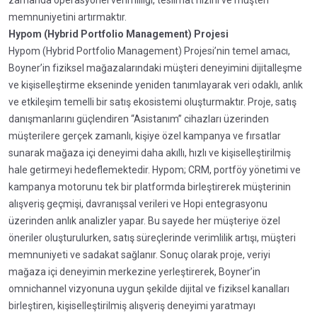
zamanda operasyonel verimliliği, teslimat hızını ve müşteri
memnuniyetini artırmaktır.
Hypom (Hybrid Portfolio Management) Projesi
Hypom (Hybrid Portfolio Management) Projesi’nin temel amacı,
Boyner’in fiziksel mağazalarındaki müşteri deneyimini dijitalleşme
ve kişiselleştirme ekseninde yeniden tanımlayarak veri odaklı, anlık
ve etkileşim temelli bir satış ekosistemi oluşturmaktır. Proje, satış
danışmanlarını güçlendiren “Asistanım” cihazları üzerinden
müşterilere gerçek zamanlı, kişiye özel kampanya ve fırsatlar
sunarak mağaza içi deneyimi daha akıllı, hızlı ve kişiselleştirilmiş
hale getirmeyi hedeflemektedir. Hypom; CRM, portföy yönetimi ve
kampanya motorunu tek bir platformda birleştirerek müşterinin
alışveriş geçmişi, davranışsal verileri ve Hopi entegrasyonu
üzerinden anlık analizler yapar. Bu sayede her müşteriye özel
öneriler oluşturulurken, satış süreçlerinde verimlilik artışı, müşteri
memnuniyeti ve sadakat sağlanır. Sonuç olarak proje, veriyi
mağaza içi deneyimin merkezine yerleştirerek, Boyner’in
omnichannel vizyonuna uygun şekilde dijital ve fiziksel kanalları
birleştiren, kişiselleştirilmiş alışveriş deneyimi yaratmayı