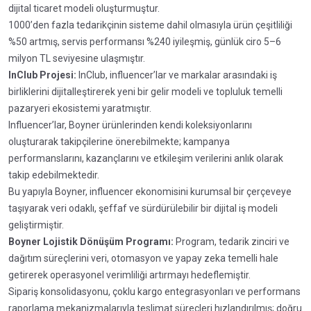
dijital ticaret modeli oluşturmuştur.
1000’den fazla tedarikçinin sisteme dahil olmasıyla ürün çeşitliliği
%50 artmış, servis performansı %240 iyileşmiş, günlük ciro 5–6
milyon TL seviyesine ulaşmıştır.
InClub Projesi:
InClub, influencer’lar ve markalar arasındaki iş
birliklerini dijitalleştirerek yeni bir gelir modeli ve topluluk temelli
pazaryeri ekosistemi yaratmıştır.
Influencer’lar, Boyner ürünlerinden kendi koleksiyonlarını
oluşturarak takipçilerine önerebilmekte; kampanya
performanslarını, kazançlarını ve etkileşim verilerini anlık olarak
takip edebilmektedir.
Bu yapıyla Boyner, influencer ekonomisini kurumsal bir çerçeveye
taşıyarak veri odaklı, şeffaf ve sürdürülebilir bir dijital iş modeli
geliştirmiştir.
Boyner Lojistik Dönüşüm Programı:
Program, tedarik zinciri ve
dağıtım süreçlerini veri, otomasyon ve yapay zeka temelli hale
getirerek operasyonel verimliliği artırmayı hedeflemiştir.
Sipariş konsolidasyonu, çoklu kargo entegrasyonları ve performans
raporlama mekanizmalarıyla teslimat süreçleri hızlandırılmış; doğru