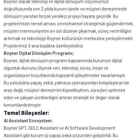
Boyner olarak teknoloji ve dijital dönüşüm vizyonumuz
doğrultusunda son 2 yılda kurum içinde ve müşteri deneyiminde
dönüşüm yaratan birçok yenilikçi projeyi hayata geçirdik. Bu
projelerimizin temel amacı; omnichannel stratejimizi güçlendirmek,
müşteri memnuniyetini en üst düzeye çıkarmak, süreç verimliliğini
artırmak ve teknolojiyi Boyner kültürünün merkezine yerleştirmekti.
Projelerimiz 3 ana başlıkta özetleyebiliriz:
Boyner Dijital Dönüşüm Programı;
Boyner, dijital dönüşüm programı kapsamında kurumun dijital
olgunluk skorunu ölçerek veri, teknoloji, süreç, insan ve
organizasyon boyutlarında kapsamlı iyileştirmeler tasarlamıştır.
Bu yolculukta yapay zekâ, yalnızca operasyonları kolaylaştıran bir
araç değil; müşteri deneyimini kişiselleştiren, süreçleri optimize
eden ve çalışan üretkenliğini artıran stratejik bir değer olarak
konumlandırılmıştır.
Temel Bileşenler:
AI Assistant Ecosystem:
Boyner GPT, SDLC Assistant ve AI Software Development
Assistant gibi kurum içi yapay zekâ çözümleri geliştirildi. Bu