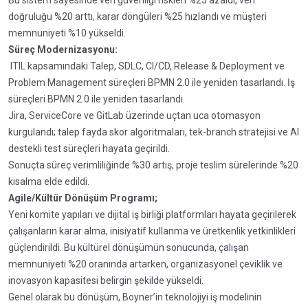
Bu sistem sayesinde veri güvenliği riskleri %25 azaldı, veri
doğruluğu %20 arttı, karar döngüleri %25 hızlandı ve müşteri
memnuniyeti %10 yükseldi.
Süreç Modernizasyonu:
ITIL kapsamındaki Talep, SDLC, CI/CD, Release & Deployment ve
Problem Management süreçleri BPMN 2.0 ile yeniden tasarlandı. İş
süreçleri BPMN 2.0 ile yeniden tasarlandı.
Jira, ServiceCore ve GitLab üzerinde uçtan uca otomasyon
kurgulandı; talep fayda skor algoritmaları, tek-branch stratejisi ve AI
destekli test süreçleri hayata geçirildi.
Sonuçta süreç verimliliğinde %30 artış, proje teslim sürelerinde %20
kısalma elde edildi.
Agile/Kültür Dönüşüm Programı;
Yeni komite yapıları ve dijital iş birliği platformları hayata geçirilerek
çalışanların karar alma, inisiyatif kullanma ve üretkenlik yetkinlikleri
güçlendirildi. Bu kültürel dönüşümün sonucunda, çalışan
memnuniyeti %20 oranında artarken, organizasyonel çeviklik ve
inovasyon kapasitesi belirgin şekilde yükseldi.
Genel olarak bu dönüşüm, Boyner’in teknolojiyi iş modelinin