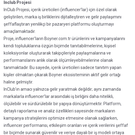
Inclub Projesi
InClub Projesi, içerik üreticileri (influencer’lar) için özel olarak
geliştirilen, marka iş birliklerini dijitalleştiren ve gelir paylaşımını
şeffaflaştıran yenilikçi bir pazaryeri platformu oluşturmayı
amaçlamaktadır.
Proje, influencer’ların Boyner.com.tr ürünlerini ve kampanyalarını
kendi topluluklarına özgün biçimde tanıtabilmelerine, kişisel
koleksiyonlar oluşturarak takipçileriyle paylaşmalarına ve
performanslarını anlık olarak ölçümleyebilmelerine olanak
tanımaktadır. Bu sayede, içerik üreticileri sadece tanıtım yapan
kişiler olmaktan çıkarak Boyner ekosisteminin aktif gelir ortağı
haline gelmiştir.
InClub’ın amacı yalnızca gelir yaratmak değildir; aynı zamanda
markalarla influencer’lar arasındaki iş birliğini daha nitelikli,
ölçülebilir ve sürdürülebilir bir yapıya dönüştürmektir. Platform,
detaylı raporlama ve analiz özellikleri sayesinde markaların
kampanya stratejilerini optimize etmesine olanak sağlarken,
influencer performansı, etkileşim oranları ve içerik verilerini şeffaf
bir biçimde sunarak güvenilir ve veriye dayalı bir iş modeli ortaya