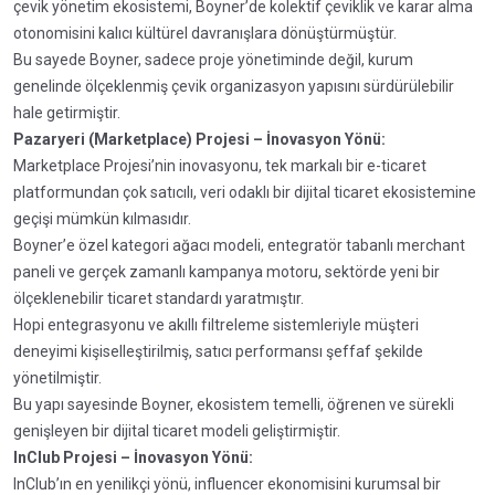
çevik yönetim ekosistemi, Boyner’de kolektif çeviklik ve karar alma
otonomisini kalıcı kültürel davranışlara dönüştürmüştür.
Bu sayede Boyner, sadece proje yönetiminde değil, kurum
genelinde ölçeklenmiş çevik organizasyon yapısını sürdürülebilir
hale getirmiştir.
Pazaryeri (Marketplace) Projesi – İnovasyon Yönü:
Marketplace Projesi’nin inovasyonu, tek markalı bir e-ticaret
platformundan çok satıcılı, veri odaklı bir dijital ticaret ekosistemine
geçişi mümkün kılmasıdır.
Boyner’e özel kategori ağacı modeli, entegratör tabanlı merchant
paneli ve gerçek zamanlı kampanya motoru, sektörde yeni bir
ölçeklenebilir ticaret standardı yaratmıştır.
Hopi entegrasyonu ve akıllı filtreleme sistemleriyle müşteri
deneyimi kişiselleştirilmiş, satıcı performansı şeffaf şekilde
yönetilmiştir.
Bu yapı sayesinde Boyner, ekosistem temelli, öğrenen ve sürekli
genişleyen bir dijital ticaret modeli geliştirmiştir.
InClub Projesi – İnovasyon Yönü:
InClub’ın en yenilikçi yönü, influencer ekonomisini kurumsal bir