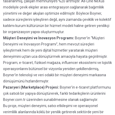
tasarlanmış, çalışan memnuniyeti %20 artmıştır. All-Line NeXus
modeliyle çevik ekipler arası entegrasyon sağlanarak bağımlılık
yönetimi ve değer akışları optimize edilmiştir. Böylece Boyner,
sadece süreçlerini iyileştiren değil, aynı zamanda çeviklik ve kolektif
katılımı kurum kültürünün bir hizmet modeli haline getiren yenilikçi
bir organizasyon yapısı oluşturmuştur.
Müşteri Deneyimi ve İnovasyon Programı:
Boyner’in “Müşteri
Deneyimi ve İnovasyon Programı”, hem mevcut süreçleri
iyileştirmek hem de yeni dijital hizmetler yaratarak müşteri
deneyimini uçtan uca dönüştürmek amacıyla hayata geçirilmiştir.
Program; e-ticaret, fiziksel mağaza, influencer ekosistemi ve lojistik
operasyonlarını bütünsel bir vizyonla yeniden şekillendirmiş,
Boyner’in teknoloji ve veri odaklı bir müşteri deneyimi markasına
dönüşümünü hızlandırmıştır.
Pazaryeri (Marketplace) Projesi:
Boyner’in e-ticaret platformunu
çok satıcılı bir yapıya dönüştürerek, farklı tedarikçilerin ürünlerini
Boyner.com.tr üzerinden sunabilmesine olanak sağlamıştır.
Bu proje, müşteri deneyimi, satıcı etkileşimi ve operasyonel
verimlilik alanlarında köklü bir yenilik getirerek sektörde yeni bir