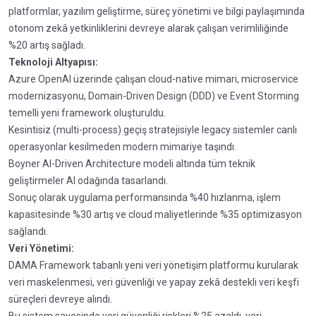
platformlar, yazılım geliştirme, süreç yönetimi ve bilgi paylaşımında
otonom zekâ yetkinliklerini devreye alarak çalışan verimliliğinde
%20 artış sağladı.
Teknoloji Altyapısı:
Azure OpenAI üzerinde çalışan cloud-native mimari, microservice
modernizasyonu, Domain-Driven Design (DDD) ve Event Storming
temelli yeni framework oluşturuldu.
Kesintisiz (multi-process) geçiş stratejisiyle legacy sistemler canlı
operasyonlar kesilmeden modern mimariye taşındı.
Boyner AI-Driven Architecture modeli altında tüm teknik
geliştirmeler AI odağında tasarlandı.
Sonuç olarak uygulama performansında %40 hızlanma, işlem
kapasitesinde %30 artış ve cloud maliyetlerinde %35 optimizasyon
sağlandı.
Veri Yönetimi:
DAMA Framework tabanlı yeni veri yönetişim platformu kurularak
veri maskelenmesi, veri güvenliği ve yapay zekâ destekli veri keşfi
süreçleri devreye alındı.