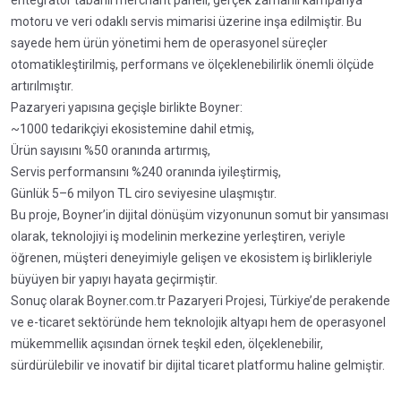
entegratör tabanlı merchant paneli, gerçek zamanlı kampanya
motoru ve veri odaklı servis mimarisi üzerine inşa edilmiştir. Bu
sayede hem ürün yönetimi hem de operasyonel süreçler
otomatikleştirilmiş, performans ve ölçeklenebilirlik önemli ölçüde
artırılmıştır.
Pazaryeri yapısına geçişle birlikte Boyner:
~1000 tedarikçiyi ekosistemine dahil etmiş,
Ürün sayısını %50 oranında artırmış,
Servis performansını %240 oranında iyileştirmiş,
Günlük 5–6 milyon TL ciro seviyesine ulaşmıştır.
Bu proje, Boyner’in dijital dönüşüm vizyonunun somut bir yansıması
olarak, teknolojiyi iş modelinin merkezine yerleştiren, veriyle
öğrenen, müşteri deneyimiyle gelişen ve ekosistem iş birlikleriyle
büyüyen bir yapıyı hayata geçirmiştir.
Sonuç olarak Boyner.com.tr Pazaryeri Projesi, Türkiye’de perakende
ve e-ticaret sektöründe hem teknolojik altyapı hem de operasyonel
mükemmellik açısından örnek teşkil eden, ölçeklenebilir,
sürdürülebilir ve inovatif bir dijital ticaret platformu haline gelmiştir.