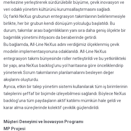
merkezine yerleştirerek sürdürülebilir büyüme, çevik inovasyon ve
veri odaklı yönetim kültürünü kurumsallaştırmasını sağladı.
Üç farklı NeXus grubunun entegrasyon takımlarının belirlenmesiyle
birlikte, her bir grubun kendi dönüşüm yolculuğu başlatıldı. Bu
durum, takımlar arası bağımlılıkların yanı sıra daha geniş ölçekte bir
bağımlılık yönetimi ihtiyacını da beraberinde getirdi.
Bu bağlamda, All-Line NeXus adını verdiğimiz ölçeklenmiş çevik
modelin implementasyonuna odaklanıldı. All-Line NeXus
entegrasyon takımı bünyesinde roller netleştirildi ve bu yetkinlikteki
bir yapı, ana NeXus backlog’unu yol haritasına göre önceliklendirip
yöneterek Scrum takımlarının planlamalarını besleyen değer
akışlarını oluşturdu.
Ayrıca, etkin bir talep yönetim sistemi kullanılarak tüm iş birimlerinin
taleplerini şeffaf bir biçimde izleyebilmesi sağlandı. Böylece NeXus
backlog’una tüm paydaşların aktif katılımı mümkün hale geldi ve
karar alma süreçlerinde kolektif çeviklik güçlendirildi.
Müşteri Deneyimi ve İnovasyon Programı
MP Projesi