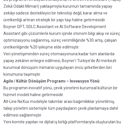
Zekâ Odaklı Mimari) yaklaşımıyla kurumun tamamında yapay
zekâyı sadece destekleyici bir teknoloji değil, karar alma ve
üretkenliği artıran stratejik bir yapı taşı haline getirmesidir.
Boyner GPT, SDLC Assistant ve AI Software Development
Assistant gibi çözümlerle kurum içinde otonom bilgi akışı ve süreç
optimizasyonu sağlanmış, süreç verimliliğinde %30 artış, çalışan
üretkenliğinde %20 iyileşme elde edilmiştir.
Veri yönetişiminden süreç otomasyonuna kadar tüm alanlarda
yapay zekânın entegre edilmesi, Boyner’i Türkiye’de AI merkezli
kurumsal dönüşüm mimarisi uygulayan öncü şirketlerden biri
konumuna taşımıştır.
Agile / Kültür Dönüşüm Programı – İnovasyon Yönü:
Bu programın inovatif yönü, çevik yönetimi kurumsal kültürün bir
hizmet modeli haline getirmesidir.
All-Line NeXus modeliyle takımlar arası bağımlılıklar yönetilmiş,
talep yönetim sistemiyle tüm paydaşların çevik planlamaya dahil
edilmesi sağlanmıştır.
Yeni komite yapıları ve dijital iş birliği platformlarıyla oluşturulan bu