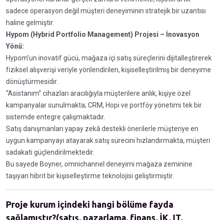
sadece operasyon değil müşteri deneyiminin stratejik bir uzantısı
haline gelmiştir.
Hypom (Hybrid Portfolio Management) Projesi – İnovasyon
Yönü:
Hypom’un inovatif gücü, mağaza içi satış süreçlerini dijitalleştirerek
fiziksel alışverişi veriyle yönlendirilen, kişiselleştirilmiş bir deneyime
dönüştürmesidir.
“Asistanım” cihazları aracılığıyla müşterilere anlık, kişiye özel
kampanyalar sunulmakta; CRM, Hopi ve portföy yönetimi tek bir
sistemde entegre çalışmaktadır.
Satış danışmanları yapay zekâ destekli önerilerle müşteriye en
uygun kampanyayı atayarak satış sürecini hızlandırmakta, müşteri
sadakati güçlendirilmektedir.
Bu sayede Boyner, omnichannel deneyimi mağaza zeminine
taşıyan hibrit bir kişiselleştirme teknolojisi geliştirmiştir.
Proje kurum içindeki hangi bölüme fayda
sağlamıştır?(satış, pazarlama, finans, İK, IT,