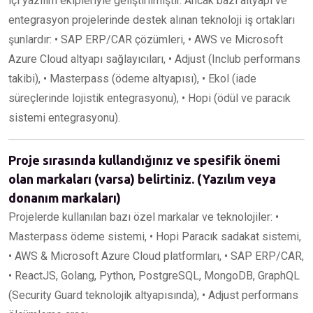
içi yazılım ekipleriyle geliştirilmiştir. Ancak bazı altyapı ve
entegrasyon projelerinde destek alınan teknoloji iş ortakları
şunlardır: • SAP ERP/CAR çözümleri, • AWS ve Microsoft
Azure Cloud altyapı sağlayıcıları, • Adjust (Inclub performans
takibi), • Masterpass (ödeme altyapısı), • Ekol (iade
süreçlerinde lojistik entegrasyonu), • Hopi (ödül ve paracık
sistemi entegrasyonu).
Proje sırasında kullandığınız ve spesifik önemi
olan markaları (varsa) belirtiniz. (Yazılım veya
donanım markaları)
Projelerde kullanılan bazı özel markalar ve teknolojiler: •
Masterpass ödeme sistemi, • Hopi Paracık sadakat sistemi,
• AWS & Microsoft Azure Cloud platformları, • SAP ERP/CAR,
• ReactJS, Golang, Python, PostgreSQL, MongoDB, GraphQL
(Security Guard teknolojik altyapısında), • Adjust performans