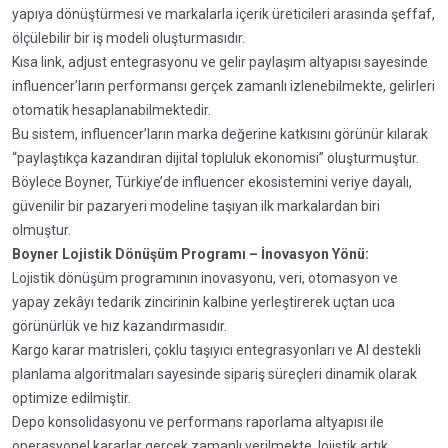
yapıya dönüştürmesi ve markalarla içerik üreticileri arasında şeffaf,
ölçülebilir bir iş modeli oluşturmasıdır.
Kısa link, adjust entegrasyonu ve gelir paylaşım altyapısı sayesinde
influencer’ların performansı gerçek zamanlı izlenebilmekte, gelirleri
otomatik hesaplanabilmektedir.
Bu sistem, influencer’ların marka değerine katkısını görünür kılarak
“paylaştıkça kazandıran dijital topluluk ekonomisi” oluşturmuştur.
Böylece Boyner, Türkiye’de influencer ekosistemini veriye dayalı,
güvenilir bir pazaryeri modeline taşıyan ilk markalardan biri
olmuştur.
Boyner Lojistik Dönüşüm Programı – İnovasyon Yönü:
Lojistik dönüşüm programının inovasyonu, veri, otomasyon ve
yapay zekâyı tedarik zincirinin kalbine yerleştirerek uçtan uca
görünürlük ve hız kazandırmasıdır.
Kargo karar matrisleri, çoklu taşıyıcı entegrasyonları ve AI destekli
planlama algoritmaları sayesinde sipariş süreçleri dinamik olarak
optimize edilmiştir.
Depo konsolidasyonu ve performans raporlama altyapısı ile
operasyonel kararlar gerçek zamanlı verilmekte, lojistik artık