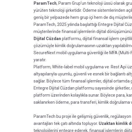
ParamTech
, Param Grup’un teknoloji üssü olarak gru
yürüten teknoloji şirketidir. Ödeme sistemlerinden aç
geniş bir yelpazede hem grup içi hem de dış müşterile
ParamTech, 2025 yılında başlattığı Entegre Dijital Cü
müşterilerinde finansal işlemlerin dijital dönüşümünü
Dijital Cüzdan
platformu, dijital finansal işlem çeşit
çözümüyle kimlik doğrulamasının uzaktan yapılabilme
SecureNext mobil uygulama güvenliği ile MFA (Multi-Fa
yaratır.
Platform; White-label mobil uygulama ve Rest Api üz
altyapılarıyla uyumlu, güvenli ve esnek bir bağlantı 
sağlar. Böylece tüm finansal işlemler, dijital ortamda 
Entegre Dijital Cüzdan platformu sayesinde şirketler, 
platform üzerinden kolaylıkla sunar. Böylece para, kart bi
saklanırken ödeme, para transferi, kimlik doğrulama ve ç
ParamTech bu proje ile gelişmiş güvenlik, regülasyo
avantajları tek çatı altında topluyor.
Uzaktan kimlik 
teknolojilerini entegre ederek, finansal işlemlerin diji