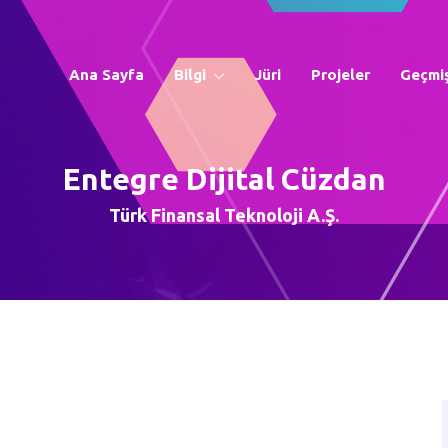
Ana Sayfa
Bilgi
Jüri
Projeler
Geçmiş
Entegre Dijital Cüzdan
Türk Finansal Teknoloji A.Ş.