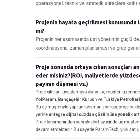
operasyonel, teknik ve stratejik süreçlere katkı s
Projenin hayata geçirilmesi konusunda ü
mi?
Projenin her aşamasında üst yönetimin güçlü dest
koordinasyonu, zaman planlaması ve grup genelin
Proje sonunda ortaya çıkan sonuçları an
eder misiniz?(ROI, maliyetlerde yüzdes
payının düşmesi vs.)
Proje çıktıları, uygulamaya alınan üç müşteri üzerinden
YolParam
,
Bahçeşehir Kurush
ve
Türkiye Petrolleri
Bu üç müşteriyle yapılan lansman sonrası, proje beklene
yerine
entegre dijital cüzdan çözümüne yönelik art
Proje lansmanından sonraki dört ay içinde üç müşteri
devam etmektedir. Bu sayede ParamTech, yıllık satış h