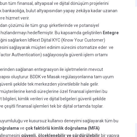
bun tüm finansal, altyapısal ve dijital dönüşüm projelerini
ık bankacılığa, bulut altyapısından yapay zekâya kadar uzanan
re hizmet verir.
zdan çözümü ile tüm grup şirketlerinde ve potansiyel
 hızlandırmayı hedeflemiştir. Bu kapsamda geliştirilen
Entegre
liliğini sağlarken IdNext Dijital KYC (Know Your Customer)
sini sağlayarak müşteri edinim sürecini otomatize eder ve
ctor Authentication) sağlayıcısıyla güvenli işlem ortamı
erinden sağlanan entegrasyon ile işletmelerin mevcut
altyapısı oluşturur. BDDK ve Masak regülasyonlarına tam uyum
güvenli şekilde tek merkezden yönetilebilir hale gelir.
müşterilerine kendi süreçlerine özel finansal işlemleri bu
lgileri, kimlik verileri ve dijital belgeleri güvenli şekilde
eşitli finansal işlemleri tek bir dijital ortamda toplar.
n uyumluluğu ve kusursuz kullanıcı deneyimi sağlayarak tüm bu
doğrulama
ve
çok faktörlü kimlik doğrulama (MFA)
talleşmesini
güvenli, ölçeklenebilir ve sürdürülebilir
bir yapıya