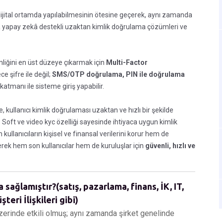
dijital ortamda yapılabilmesinin ötesine geçerek, aynı zamanda
da yapay zekâ destekli uzaktan kimlik doğrulama çözümleri ve
enliğini en üst düzeye çıkarmak için
Multi-Factor
ce şifre ile değil;
SMS/OTP doğrulama, PIN ile doğrulama
atmanı ile sisteme giriş yapabilir.
, kullanıcı kimlik doğrulaması uzaktan ve hızlı bir şekilde
r. Soft ve video kyc özelliği sayesinde ihtiyaca uygun kimlik
llanıcıların kişisel ve finansal verilerini korur hem de
rerek hem son kullanıcılar hem de kuruluşlar için
güvenli, hızlı ve
sağlamıştır?(satış, pazarlama, finans, İK, IT,
teri İlişkileri gibi)
üzerinde etkili olmuş; aynı zamanda şirket genelinde