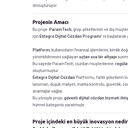
dönüştürüyor.
Projenin Amacı
Bu proje
ParamTech
, grup şirketlerinin ve dış müşt
için
Entegre Dijital Cüzdan Programı’
nı başlatarak g
Platform
, kullanıcıların finansal işlemlerini, kimlik do
yönetebilmesini sağlayan
uçtan uca bir altyapı
sunma
Bu sayede ParamTech, cüzdan müşterilerine
regüla
oluşturmuştur.
Entegre Dijital Cüzdan
Platformu, farklı şirketlerin 
lansman, düşük maliyet, marka kontrolü, güvenlik, özelle
avantajlar sağlar.
Bu yönüyle proje,
güvenli dijital cüzdan hizmeti ihti
hizmet kategorisi yaratmıştır.
Proje içindeki en büyük inovasyon nedir?