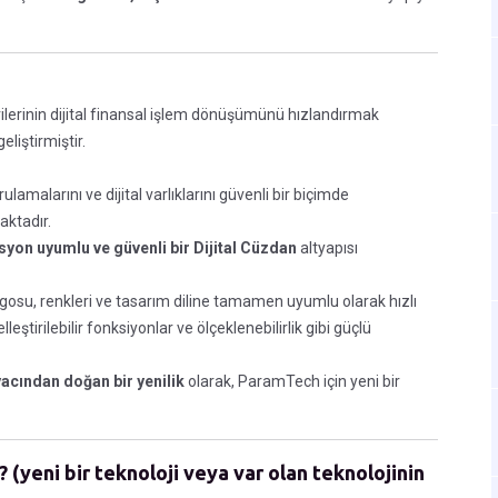
erilerinin dijital finansal işlem dönüşümünü hızlandırmak
eliştirmiştir.
ğrulamalarını ve dijital varlıklarını güvenli bir biçimde
ktadır.
syon uyumlu ve güvenli bir Dijital Cüzdan
altyapısı
logosu, renkleri ve tasarım diline tamamen uyumlu olarak hızlı
ştirilebilir fonksiyonlar ve ölçeklenebilirlik gibi güçlü
yacından doğan bir yenilik
olarak, ParamTech için yeni bir
 (yeni bir teknoloji veya var olan teknolojinin