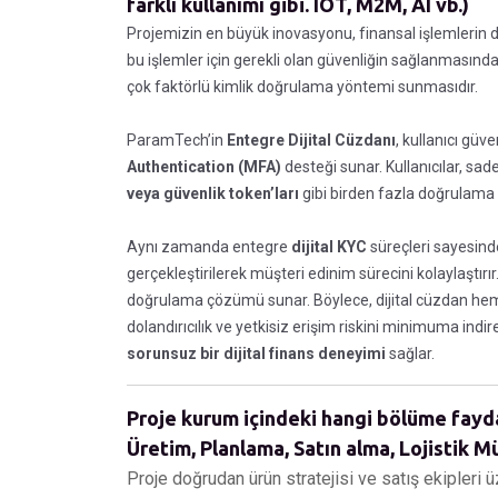
farklı kullanımı gibi. IOT, M2M, AI vb.)
Projemizin en büyük inovasyonu, finansal işlemlerin 
bu işlemler için gerekli olan güvenliğin sağlanmasın
çok faktörlü kimlik doğrulama yöntemi sunmasıdır.
ParamTech’in
Entegre Dijital Cüzdanı
, kullanıcı güv
Authentication (MFA)
desteği sunar. Kullanıcılar, sade
veya güvenlik token’ları
gibi birden fazla doğrulama k
Aynı zamanda entegre
dijital KYC
süreçleri sayesinde
gerçekleştirilerek müşteri edinim sürecini kolaylaştırı
doğrulama çözümü sunar. Böylece, dijital cüzdan hem ku
dolandırıcılık ve yetkisiz erişim riskini minimuma indi
sorunsuz bir dijital finans deneyimi
sağlar.
Proje kurum içindeki hangi bölüme fayda 
Üretim, Planlama, Satın alma, Lojistik Müş
Proje doğrudan ürün stratejisi ve satış ekipleri 