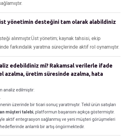
ağlamıştır.
st yönetimin desteğini tam olarak alabildiniz
eği alınmıştır.Üst yönetim; kaynak tahsisi, ekip
de farkındalık yaratma süreçlerinde aktif rol oynamıştır.
aliz edebildiniz mi? Rakamsal verilerle ifade
el azalma, üretim süresinde azalma, hata
 analiz edilmiştir:
.
nin üzerinde bir ticari sonuç yaratmıştır. Tekil ürün satışları
an müşteri talebi
, platformun başarısını açıkça göstermiştir.
yle aktif entegrasyon sağlanmış ve yeni müşteri görüşmeleri
edeflerinde anlamlı bir artış öngörmektedir.