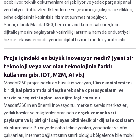
edebiliyor, teknik dokümanlara erişebiliyor ve yedek parça siparişi
verebiliyor. Rol bazlı yetkilendirme ve çevrimdışı çalışma özellikleri,
saha ekiplerinin kesintisiz hizmet sunmasını sağlıyor.
Sonuç olarak Masdaf360, hem mevcut kurumsal süreçlerin
dijitalleşmesini sağlayarak verimliliği artırmış hem de endüstriyel
hizmet ekosisteminde yeni bir dijital hizmet modeli yaratmıştır.
Proje içindeki en büyük inovasyon nedir? (yeni bir
teknoloji veya var olan teknolojinin farklı
kullanımı gibi. IOT, M2M, AI vb.)
Masdaf360 projesindeki en büyük inovasyon,
tüm ekosistemi tek
bir dijital platformda birleştirerek saha operasyonlarını ve
servis süreçlerini uçtan uca dijitalleştirmesidir
.
Masdaf360’ın en önemli inovasyonu, merkez, servis merkezleri,
yetkili bayiler ve müşteriler arasında
gerçek zamanlı veri
paylaşımı ve iş birliğini sağlayan bütünleşik bir dijital ekosistem
oluşturmasıdır. Bu sayede saha teknisyenleri, yöneticiler ve ofis
çalışanları, internet bağlantısının sınırlı olduğu bölgelerde bile mobil