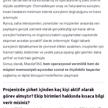
görev tamamlama süresi kısalmış ve operasyonel iş yükü önemli
ölçüde azaltılmıştır. Otomatikleşen onay ve faturalama süreçleri,
insan hatalarını minimize ederek süreçlerin doğruluğunu ve hızını
artırmıştır.
Ayrıca, saha teknisyenleri, yöneticiler ve müşteriler arasında veri
paylaşımı gerçek zamanlı olarak gerçekleştiği için karar alma
süreçleri hızlanmış ve öngörücü bakım uygulamaları sayesinde
ekipman arızaları proaktif olarak önlenmiştir. Kağıt tabanlı
süreçlerin dijitalleşmesi ile çevresel etkiler azalırken, müşteriler için
hizmet takibi, bildirimler ve yedek parça siparişi gibi işlemler daha
şeffaf ve hızlı hale gelmiştir.
Sonuç olarak, Masdaf360,
hem operasyonel verimlilik hem de
müşteri memnuniyeti açısından somut ve ölçülebilir başarılar
sağlamış ve dijital dönüşüm hedeflerine ulaşmıştır.
Projenizde şirket içinden kaç kişi aktif olarak
görev almıştır? Ekip birimleri hakkında kısaca bilgi
verir misiniz?