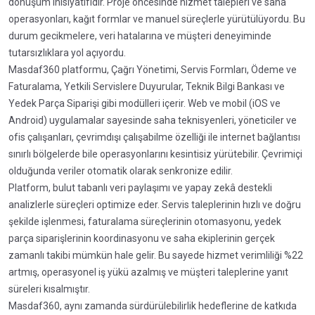
dönüşüm inisiyatifidir. Proje öncesinde hizmet talepleri ve saha
operasyonları, kağıt formlar ve manuel süreçlerle yürütülüyordu. Bu
durum gecikmelere, veri hatalarına ve müşteri deneyiminde
tutarsızlıklara yol açıyordu.
Masdaf360 platformu, Çağrı Yönetimi, Servis Formları, Ödeme ve
Faturalama, Yetkili Servislere Duyurular, Teknik Bilgi Bankası ve
Yedek Parça Siparişi gibi modülleri içerir. Web ve mobil (iOS ve
Android) uygulamalar sayesinde saha teknisyenleri, yöneticiler ve
ofis çalışanları, çevrimdışı çalışabilme özelliği ile internet bağlantısı
sınırlı bölgelerde bile operasyonlarını kesintisiz yürütebilir. Çevrimiçi
olduğunda veriler otomatik olarak senkronize edilir.
Platform, bulut tabanlı veri paylaşımı ve yapay zekâ destekli
analizlerle süreçleri optimize eder. Servis taleplerinin hızlı ve doğru
şekilde işlenmesi, faturalama süreçlerinin otomasyonu, yedek
parça siparişlerinin koordinasyonu ve saha ekiplerinin gerçek
zamanlı takibi mümkün hale gelir. Bu sayede hizmet verimliliği %22
artmış, operasyonel iş yükü azalmış ve müşteri taleplerine yanıt
süreleri kısalmıştır.
Masdaf360, aynı zamanda sürdürülebilirlik hedeflerine de katkıda