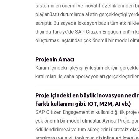
sistemin en önemli ve inovatif özelliklerinden bi
olağanüstü durumlarda afetin gerçekleştiği yerd
sahiptir. Bu sayede lokasyon bazlı tüm etkinlikle
dışında Türkiye’de SAP Citizen Engagement’ın kull
oluşturması açısından çok önemli bir model olmu
Projenin Amacı
Kurum içindeki işleyişi iyileştirmek için gerçekl
katılımları ile saha operasyonları gerçekleştirilen
Proje içindeki en büyük inovasyon nedir?
farklı kullanımı gibi. IOT, M2M, AI vb.)
SAP Citizen Engagement’ın kullanıldığı ilk proje 
çok önemli bir model olmuştur. Ayrıca; Proje, gö
ödüllendirilmesi ve tüm süreçlerini ücretsiz ola
artırılması ve sivil toplumun disipline edilmesi 