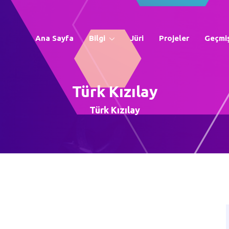
Ana Sayfa
Bilgi
Jüri
Projeler
Geçmiş
Türk Kızılay
Türk Kızılay