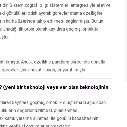
ridir. Sistem coğrafi bilgi sistemleri entegresiyle afet ve
eki gönüllüleri odaklayarak görevler atama özelliğine
rin harita üzerinde takip edilmesi sağlanmıştır. Bunun
anıldığı ilk proje olarak kayıtlara geçmiş, örneklik
ştur.
eştirilmiştir. Ancak özellikle pandemi sürecinde gönüllü
 görevler için innovatif süreçler yaratılmıştır.
 (yeni bir teknoloji veya var olan teknolojinin
olarak kayıtlara geçmiş, örneklik oluşturması açısından
nüllülerin değerlendirilmesi, puanlanması,
rak kamu yararına sunması ile gönüllü kapasitesinin
adına yenilikçi çözümler sunmaktadır.