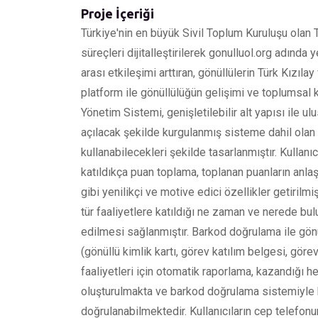
Proje İçeriği
Türkiye'nin en büyük Sivil Toplum Kuruluşu olan T
süreçleri dijitalleştirilerek gonulluol.org adında
arası etkileşimi arttıran, gönüllülerin Türk Kızıl
platform ile gönüllülüğün gelişimi ve toplumsal k
Yönetim Sistemi, genişletilebilir alt yapısı ile u
açılacak şekilde kurgulanmış sisteme dahil olan 
kullanabilecekleri şekilde tasarlanmıştır. Kullanı
katıldıkça puan toplama, toplanan puanların an
gibi yenilikçi ve motive edici özellikler getirilmi
tür faaliyetlere katıldığı ne zaman ve nerede bulu
edilmesi sağlanmıştır. Barkod doğrulama ile gönül
(gönüllü kimlik kartı, görev katılım belgesi, görev
faaliyetleri için otomatik raporlama, kazandığı 
oluşturulmakta ve barkod doğrulama sistemiyle ko
doğrulanabilmektedir. Kullanıcıların cep telefo