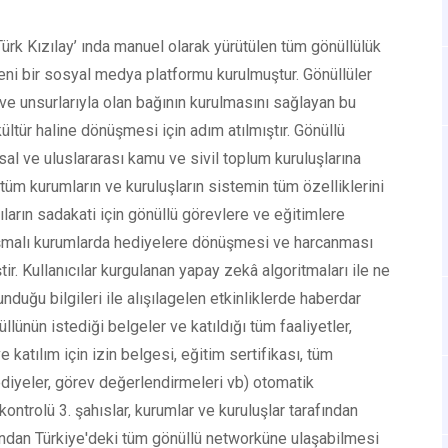
ürk Kızılay’ ında manuel olarak yürütülen tüm gönüllülük
 yeni bir sosyal medya platformu kurulmuştur. Gönüllüler
ay ve unsurlarıyla olan bağının kurulmasını sağlayan bu
ültür haline dönüşmesi için adım atılmıştır. Gönüllü
lusal ve uluslararası kamu ve sivil toplum kuruluşlarına
tüm kurumların ve kuruluşların sistemin tüm özelliklerini
cıların sadakati için gönüllü görevlere ve eğitimlere
laşmalı kurumlarda hediyelere dönüşmesi ve harcanması
ştir. Kullanıcılar kurgulanan yapay zekâ algoritmaları ile ne
nduğu bilgileri ile alışılagelen etkinliklerde haberdar
lünün istediği belgeler ve katıldığı tüm faaliyetler,
e katılım için izin belgesi, eğitim sertifikası, tüm
hediyeler, görev değerlendirmeleri vb) otomatik
ntrolü 3. şahıslar, kurumlar ve kuruluşlar tarafından
nundan Türkiye'deki tüm gönüllü networküne ulaşabilmesi