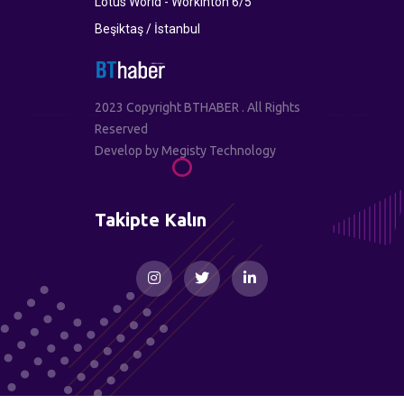
Lotus World - Workinton 6/5
Beşiktaş / İstanbul
2023 Copyright BTHABER . All Rights
Reserved
Develop by
Megisty Technology
Takipte Kalın