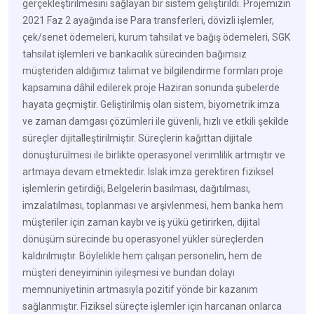
gerçekleştirilmesini sağlayan bir sistem geliştirildi. Projemizin
2021 Faz 2 ayağında ise Para transferleri, dövizli işlemler,
çek/senet ödemeleri, kurum tahsilat ve bağış ödemeleri, SGK
tahsilat işlemleri ve bankacılık sürecinden bağımsız
müşteriden aldığımız talimat ve bilgilendirme formları proje
kapsamına dâhil edilerek proje Haziran sonunda şubelerde
hayata geçmiştir. Geliştirilmiş olan sistem, biyometrik imza
ve zaman damgası çözümleri ile güvenli, hızlı ve etkili şekilde
süreçler dijitalleştirilmiştir. Süreçlerin kağıttan dijitale
dönüştürülmesi ile birlikte operasyonel verimlilik artmıştır ve
artmaya devam etmektedir. Islak imza gerektiren fiziksel
işlemlerin getirdiği; Belgelerin basılması, dağıtılması,
imzalatılması, toplanması ve arşivlenmesi, hem banka hem
müşteriler için zaman kaybı ve iş yükü getirirken, dijital
dönüşüm sürecinde bu operasyonel yükler süreçlerden
kaldırılmıştır. Böylelikle hem çalışan personelin, hem de
müşteri deneyiminin iyileşmesi ve bundan dolayı
memnuniyetinin artmasıyla pozitif yönde bir kazanım
sağlanmıştır. Fiziksel süreçte işlemler için harcanan onlarca