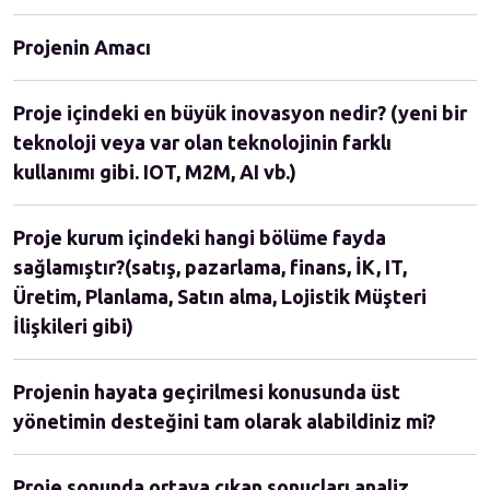
Projenin Amacı
Proje içindeki en büyük inovasyon nedir? (yeni bir
teknoloji veya var olan teknolojinin farklı
kullanımı gibi. IOT, M2M, AI vb.)
Proje kurum içindeki hangi bölüme fayda
sağlamıştır?(satış, pazarlama, finans, İK, IT,
Üretim, Planlama, Satın alma, Lojistik Müşteri
İlişkileri gibi)
Projenin hayata geçirilmesi konusunda üst
yönetimin desteğini tam olarak alabildiniz mi?
Proje sonunda ortaya çıkan sonuçları analiz