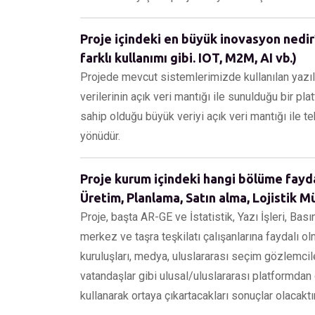
Proje içindeki en büyük inovasyon nedir?
farklı kullanımı gibi. IOT, M2M, AI vb.)
Projede mevcut sistemlerimizde kullanılan yazıl
verilerinin açık veri mantığı ile sunulduğu bir
sahip olduğu büyük veriyi açık veri mantığı ile t
yönüdür.
Proje kurum içindeki hangi bölüme fayda 
Üretim, Planlama, Satın alma, Lojistik Müş
Proje, başta AR-GE ve İstatistik, Yazı İşleri, Ba
merkez ve taşra teşkilatı çalışanlarına faydalı olm
kuruluşları, medya, uluslararası seçim gözlemcile
vatandaşlar gibi ulusal/uluslararası platformdan 
kullanarak ortaya çıkartacakları sonuçlar olacaktır