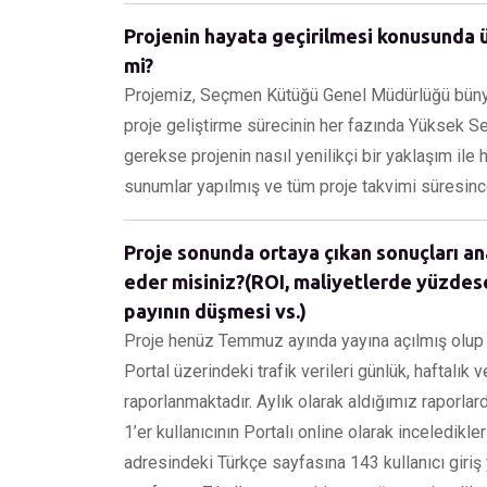
Projenin hayata geçirilmesi konusunda ü
mi?
Projemiz, Seçmen Kütüğü Genel Müdürlüğü bünyesi
proje geliştirme sürecinin her fazında Yüksek Se
gerekse projenin nasıl yenilikçi bir yaklaşım ile h
sunumlar yapılmış ve tüm proje takvimi süresince
Proje sonunda ortaya çıkan sonuçları an
eder misiniz?(ROI, maliyetlerde yüzdes
payının düşmesi vs.)
Proje henüz Temmuz ayında yayına açılmış olup b
Portal üzerindeki trafik verileri günlük, haftalı
raporlanmaktadır. Aylık olarak aldığımız raporlar
1’er kullanıcının Portalı online olarak inceledikleri
adresindeki Türkçe sayfasına 143 kullanıcı giriş 