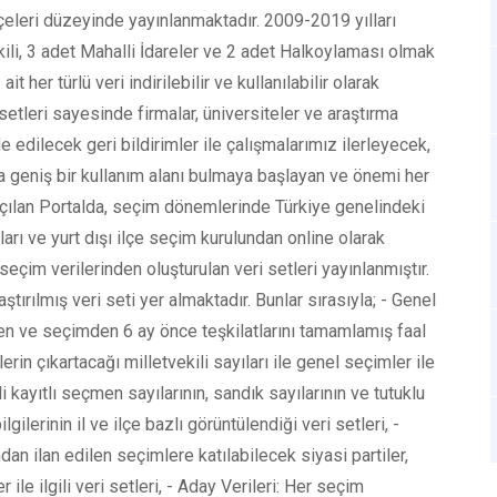
 ilçeleri düzeyinde yayınlanmaktadır. 2009-2019 yılları
ili, 3 adet Mahalli İdareler ve 2 adet Halkoylaması olmak
 her türlü veri indirilebilir ve kullanılabilir olarak
setleri sayesinde firmalar, üniversiteler ve araştırma
de edilecek geri bildirimler ile çalışmalarımız ilerleyecek,
a geniş bir kullanım alanı bulmaya başlayan ve önemi her
 açılan Portalda, seçim dönemlerinde Türkiye genelindeki
ları ve yurt dışı ilçe seçim kurulundan online olarak
eçim verilerinden oluşturulan veri setleri yayınlanmıştır.
ırılmış veri seti yer almaktadır. Bunlar sırasıyla; - Genel
len ve seçimden 6 ay önce teşkilatlarını tamamlamış faal
erin çıkartacağı milletvekili sayıları ile genel seçimler ile
li kayıtlı seçmen sayılarının, sandık sayılarının ve tutuklu
gilerinin il ve ilçe bazlı görüntülendiği veri setleri, -
dan ilan edilen seçimlere katılabilecek siyasi partiler,
ile ilgili veri setleri, - Aday Verileri: Her seçim