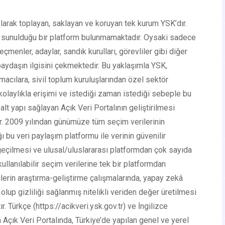
al olarak toplayan, saklayan ve koruyan tek kurum YSK’dır.
le sunulduğu bir platform bulunmamaktadır. Oysaki sadece
enler, adaylar, sandık kurulları, görevliler gibi diğer
 paydaşın ilgisini çekmektedir. Bu yaklaşımla YSK,
macılara, sivil toplum kuruluşlarından özel sektör
kolaylıkla erişimi ve istediği zaman istediği sebeple bu
 alt yapı sağlayan Açık Veri Portalının geliştirilmesi
r. 2009 yılından günümüze tüm seçim verilerinin
 bu veri paylaşım platformu ile verinin güvenilir
 geçilmesi ve ulusal/uluslararası platformdan çok sayıda
kullanılabilir seçim verilerine tek bir platformdan
lerin araştırma-geliştirme çalışmalarında, yapay zekâ
olup gizliliği sağlanmış nitelikli veriden değer üretilmesi
. Türkçe (https://acikveri.ysk.gov.tr) ve İngilizce
n Açık Veri Portalında, Türkiye’de yapılan genel ve yerel