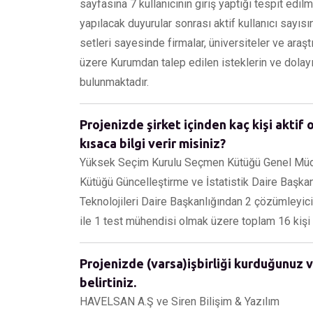
sayfasına 7 kullanıcının giriş yaptığı tespit edilmiş
yapılacak duyurular sonrası aktif kullanıcı sayıs
setleri sayesinde firmalar, üniversiteler ve araşt
üzere Kurumdan talep edilen isteklerin ve dolayı
bulunmaktadır.
Projenizde şirket içinden kaç kişi aktif 
kısaca bilgi verir misiniz?
Yüksek Seçim Kurulu Seçmen Kütüğü Genel Müdü
Kütüğü Güncelleştirme ve İstatistik Daire Başkanlı
Teknolojileri Daire Başkanlığından 2 çözümleyici
ile 1 test mühendisi olmak üzere toplam 16 kişi a
Projenizde (varsa)işbirliği kurduğunuz v
belirtiniz.
HAVELSAN A.Ş ve Siren Bilişim & Yazılım