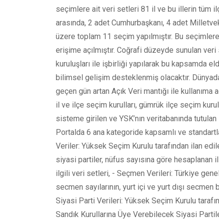
seçimlere ait veri setleri 81 il ve bu illerin tüm
arasında, 2 adet Cumhurbaşkanı, 4 adet Milletvek
üzere toplam 11 seçim yapılmıştır. Bu seçimlere ait
erişime açılmıştır. Coğrafi düzeyde sunulan veri 
kuruluşları ile işbirliği yapılarak bu kapsamda el
bilimsel gelişim desteklenmiş olacaktır. Dünyad
geçen gün artan Açık Veri mantığı ile kullanıma
il ve ilçe seçim kurulları, gümrük ilçe seçim kurul
sisteme girilen ve YSK’nın veritabanında tutulan s
Portalda 6 ana kategoride kapsamlı ve standartlaşt
Veriler: Yüksek Seçim Kurulu tarafından ilan edi
siyasi partiler, nüfus sayısına göre hesaplanan ill
ilgili veri setleri, - Seçmen Verileri: Türkiye gene
secmen sayılarının, yurt içi ve yurt dışı secmen bil
Siyasi Parti Verileri: Yüksek Seçim Kurulu tarafın
Sandık Kurullarına Üye Verebilecek Siyasi Partiler 