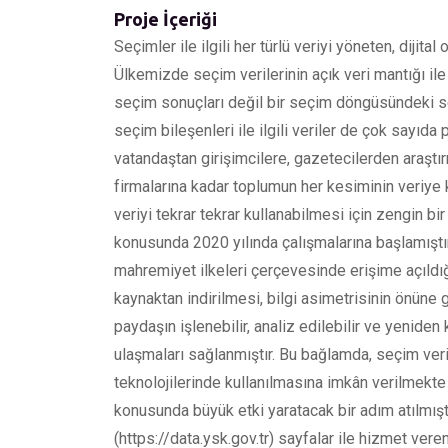
Proje İçeriği
Seçimler ile ilgili her türlü veriyi yöneten, dijit
Ülkemizde seçim verilerinin açık veri mantığı i
seçim sonuçları değil bir seçim döngüsündeki seçm
seçim bileşenleri ile ilgili veriler de çok sayıda
vatandaştan girişimcilere, gazetecilerden araştır
firmalarına kadar toplumun her kesiminin veriye 
veriyi tekrar tekrar kullanabilmesi için zengin bir
konusunda 2020 yılında çalışmalarına başlamıştı
mahremiyet ilkeleri çerçevesinde erişime açıldığı
kaynaktan indirilmesi, bilgi asimetrisinin önüne
paydaşın işlenebilir, analiz edilebilir ve yeniden 
ulaşmaları sağlanmıştır. Bu bağlamda, seçim veri
teknolojilerinde kullanılmasına imkân verilmekte 
konusunda büyük etki yaratacak bir adım atılmıştır
(https://data.ysk.gov.tr) sayfalar ile hizmet vere