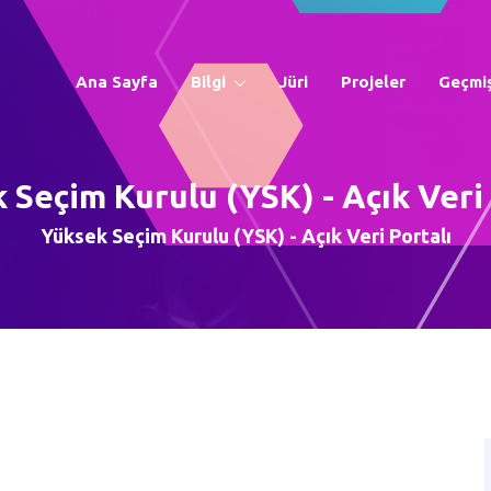
Ana Sayfa
Bilgi
Jüri
Projeler
Geçmiş
 Seçim Kurulu (YSK) - Açık Veri 
Yüksek Seçim Kurulu (YSK) - Açık Veri Portalı