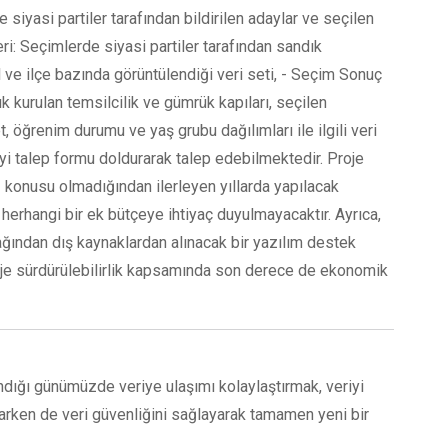
 siyasi partiler tarafından bildirilen adaylar ve seçilen
rileri: Seçimlerde siyasi partiler tarafından sandık
 il ve ilçe bazında görüntülendiği veri seti, - Seçim Sonuç
dık kurulan temsilcilik ve gümrük kapıları, seçilen
yet, öğrenim durumu ve yaş grubu dağılımları ile ilgili veri
riyi talep formu doldurarak talep edebilmektedir. Proje
 konusu olmadığından ilerleyen yıllarda yapılacak
erhangi bir ek bütçeye ihtiyaç duyulmayacaktır. Ayrıca,
ağından dış kaynaklardan alınacak bir yazılım destek
oje sürdürülebilirlik kapsamında son derece de ekonomik
dığı günümüzde veriye ulaşımı kolaylaştırmak, veriyi
parken de veri güvenliğini sağlayarak tamamen yeni bir