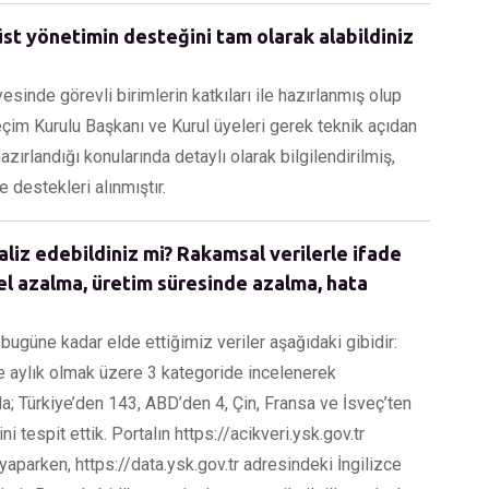
st yönetimin desteğini tam olarak alabildiniz
nde görevli birimlerin katkıları ile hazırlanmış olup
çim Kurulu Başkanı ve Kurul üyeleri gerek teknik açıdan
azırlandığı konularında detaylı olarak bilgilendirilmiş,
 destekleri alınmıştır.
aliz edebildiniz mi? Rakamsal verilerle ifade
el azalma, üretim süresinde azalma, hata
ugüne kadar elde ettiğimiz veriler aşağıdaki gibidir:
k ve aylık olmak üzere 3 kategoride incelenerek
da; Türkiye’den 143, ABD’den 4, Çin, Fransa ve İsveç’ten
ni tespit ettik. Portalın https://acikveri.ysk.gov.tr
yaparken, https://data.ysk.gov.tr adresindeki İngilizce