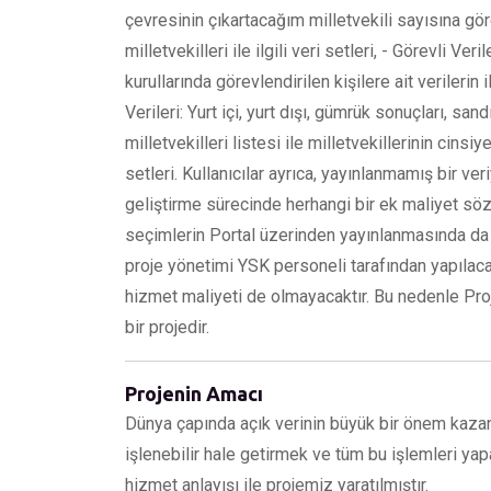
çevresinin çıkartacağım milletvekili sayısına göre
milletvekilleri ile ilgili veri setleri, - Görevli Ve
kurullarında görevlendirilen kişilere ait verilerin
Verileri: Yurt içi, yurt dışı, gümrük sonuçları, san
milletvekilleri listesi ile milletvekillerinin cinsi
setleri. Kullanıcılar ayrıca, yayınlanmamış bir ve
geliştirme sürecinde herhangi bir ek maliyet söz
seçimlerin Portal üzerinden yayınlanmasında da h
proje yönetimi YSK personeli tarafından yapılac
hizmet maliyeti de olmayacaktır. Bu nedenle Pr
bir projedir.
Projenin Amacı
Dünya çapında açık verinin büyük bir önem kazan
işlenebilir hale getirmek ve tüm bu işlemleri ya
hizmet anlayışı ile projemiz yaratılmıştır.