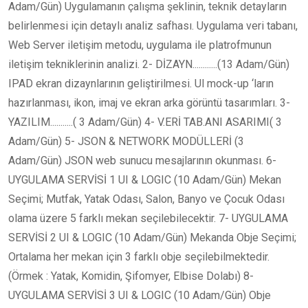
Adam/Gün) Uygulamanın çalışma şeklinin, teknik detayların
belirlenmesi için detaylı analiz safhası. Uygulama veri tabanı,
Web Server iletişim metodu, uygulama ile platrofmunun
iletişim tekniklerinin analizi. 2- DİZAYN............(13 Adam/Gün)
IPAD ekran dizaynlarının geliştirilmesi. Ul mock-up ‘ların
hazırlanması, ikon, imaj ve ekran arka görüntü tasarımları. 3-
YAZILIM...........( 3 Adam/Gün) 4- V.ERİ TAB.ANI ASARIMI( 3
Adam/Gün) 5- JSON & NETWORK MODÜLLERİ (3
Adam/Gün) JSON web sunucu mesajlarının okunması. 6-
UYGULAMA SERVİSİ 1 UI & LOGIC (10 Adam/Gün) Mekan
Seçimi; Mutfak, Yatak Odası, Salon, Banyo ve Çocuk Odası
olama üzere 5 farklı mekan seçilebilecektir. 7- UYGULAMA
SERVİSİ 2 UI & LOGIC (10 Adam/Gün) Mekanda Obje Seçimi;
Ortalama her mekan için 3 farklı obje seçilebilmektedir.
(Örmek : Yatak, Komidin, Şifomyer, Elbise Dolabı) 8-
UYGULAMA SERVİSİ 3 UI & LOGIC (10 Adam/Gün) Obje