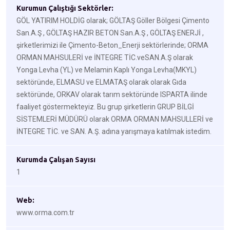
Kurumun Çalıştığı Sektörler:
GÖL YATIRIM HOLDİG olarak; GÖLTAŞ Göller Bölgesi Çimento
San.A.Ş , GÖLTAŞ HAZIR BETON San.A.Ş , GÖLTAŞ ENERJİ ,
şirketlerimizi ile Çimento-Beton_Enerji sektörlerinde; ORMA
ORMAN MAHSULERİ ve İNTEGRE TİC.veSAN.A.Ş olarak
Yonga Levha (YL) ve Melamin Kaplı Yonga Levha(MKYL)
sektöründe, ELMASU ve ELMATAŞ olarak olarak Gıda
sektöründe, ORKAV olarak tarım sektöründe ISPARTA ilinde
faaliyet göstermekteyiz. Bu grup şirketlerin GRUP BİLGİ
SİSTEMLERİ MÜDÜRÜ olarak ORMA ORMAN MAHSULLERİ ve
İNTEGRE TİC. ve SAN. A.Ş. adına yarışmaya katılmak istedim.
Kurumda Çalışan Sayısı
1
Web:
www.orma.com.tr