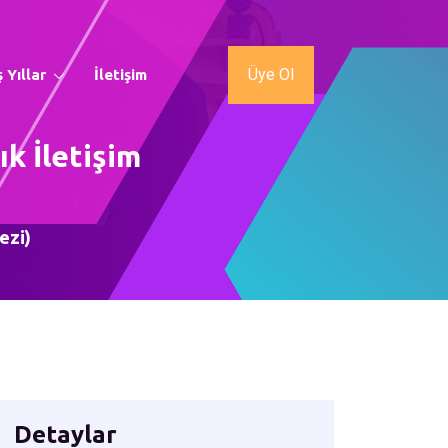
Üye Ol
 Yıllar
İletişim
ık İletişim
ezi)
Detaylar