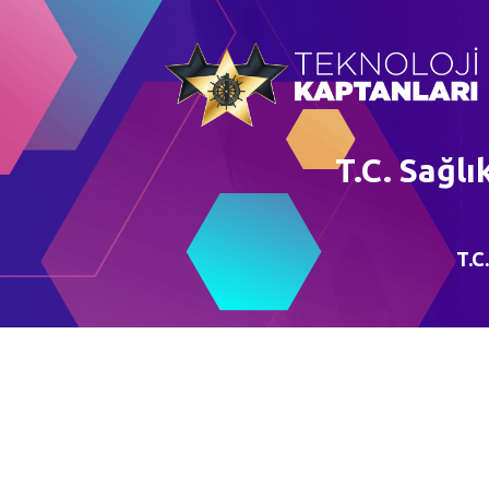
T.C. Sağlı
T.C