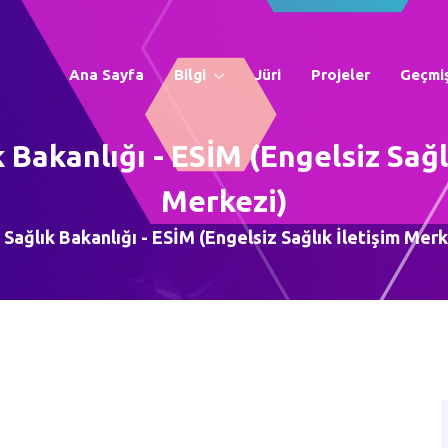
Ana Sayfa
Bilgi
Jüri
Projeler
Geçmiş
k Bakanlığı - ESİM (Engelsiz Sağl
Merkezi)
. Sağlık Bakanlığı - ESİM (Engelsiz Sağlık İletişim Merk