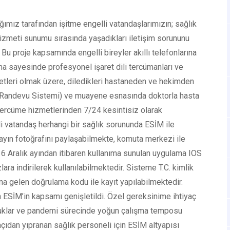
ğımız tarafından işitme engelli vatandaşlarımızın; sağlık
hizmeti sunumu sırasında yaşadıkları iletişim sorununu
. Bu proje kapsamında engelli bireyler akıllı telefonlarına
ma sayesinde profesyonel işaret dili tercümanları ve
zmetleri olmak üzere, diledikleri hastaneden ve hekimden
Randevu Sistemi) ve muayene esnasında doktorla hasta
e tercüme hizmetlerinden 7/24 kesintisiz olarak
i vatandaş herhangi bir sağlık sorununda ESİM ile
yın fotoğrafını paylaşabilmekte, komuta merkezi ile
16 Aralık ayından itibaren kullanıma sunulan uygulama IOS
lara indirilerek kullanılabilmektedir. Sisteme T.C. kimlik
una gelen doğrulama kodu ile kayıt yapılabilmektedir.
ESİM’in kapsamı genişletildi. Özel gereksinime ihtiyaç
uklar ve pandemi sürecinde yoğun çalışma temposu
açıdan yıpranan sağlık personeli için ESİM altyapısı