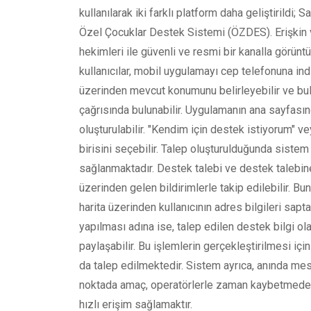
kullanılarak iki farklı platform daha geliştiril
Özel Çocuklar Destek Sistemi (ÖZDES). Erişkin v
hekimleri ile güvenli ve resmi bir kanalla görü
kullanıcılar, mobil uygulamayı cep telefonuna ind
üzerinden mevcut konumunu belirleyebilir ve b
çağrısında bulunabilir. Uygulamanın ana sayfasın
oluşturulabilir. "Kendim için destek istiyorum"
birisini seçebilir. Talep oluşturulduğunda sistem
sağlanmaktadır. Destek talebi ve destek talebine 
üzerinden gelen bildirimlerle takip edilebilir. B
harita üzerinden kullanıcının adres bilgileri sapt
yapılması adına ise, talep edilen destek bilgi olar
paylaşabilir. Bu işlemlerin gerçekleştirilmesi içi
da talep edilmektedir. Sistem ayrıca, anında me
noktada amaç, operatörlerle zaman kaybetmeden
hızlı erişim sağlamaktır.