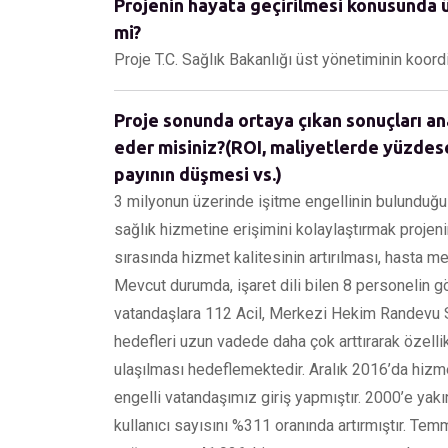
Projenin hayata geçirilmesi konusunda ü
mi?
Proje T.C. Sağlık Bakanlığı üst yönetiminin koord
Proje sonunda ortaya çıkan sonuçları an
eder misiniz?(ROI, maliyetlerde yüzdes
payının düşmesi vs.)
3 milyonun üzerinde işitme engellinin bulunduğ
sağlık hizmetine erişimini kolaylaştırmak projen
sırasında hizmet kalitesinin artırılması, hasta 
Mevcut durumda, işaret dili bilen 8 personelin 
vatandaşlara 112 Acil, Merkezi Hekim Randevu 
hedefleri uzun vadede daha çok arttırarak özel
ulaşılması hedeflemektedir. Aralık 2016’da hi
engelli vatandaşımız giriş yapmıştır. 2000’e yakın
kullanıcı sayısını %311 oranında artırmıştır. Tem