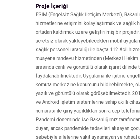
Proje İçeriği
ESİM (Engelsiz Sağlık İletişim Merkezi), Bakanlı
hizmetlerine erişimini kolaylaştırmak ve sağlık 
ortadan kaldırmak üzere geliştirilmiş bir projedir
ücretsiz olarak yükleyebilecekleri mobil uygula
sağlık personeli aracılığı ile başta 112 Acil hi
muayene randevu hizmetinden (Merkezi Hekim 
arasında canlı ve görüntülü olarak işaret dilind
faydalanabilmektedir. Uygulama ile işitme engell
komuta merkezine konumunu bildirebilmekte, ola
yazılı ve görüntülü olarak görüşebilmektedir. 20
ve Android işletim sistemlerine sahip akıllı cihaz
numarası ile giriş yapıldıktan sonra cep telefon
Pandemi döneminde ise Bakanlığımız tarafından 
duyan, ancak pandemide tedavileri aksayan çoc
sebebiyle ailelerine vakit ayıramayan ve ruhsal 