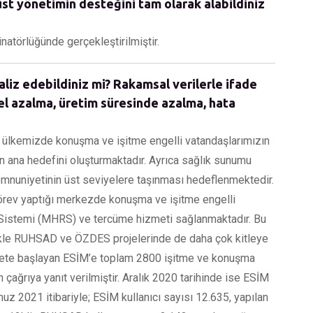
st yönetimin desteğini tam olarak alabildiniz
inatörlüğünde gerçekleştirilmiştir.
aliz edebildiniz mi? Rakamsal verilerle ifade
el azalma, üretim süresinde azalma, hata
u ülkemizde konuşma ve işitme engelli vatandaşlarımızın
in ana hedefini oluşturmaktadır. Ayrıca sağlık sunumu
memnuniyetinin üst seviyelere taşınması hedeflenmektedir.
görev yaptığı merkezde konuşma ve işitme engelli
Sistemi (MHRS) ve tercüme hizmeti sağlanmaktadır. Bu
likle RUHSAD ve ÖZDES projelerinde de daha çok kitleye
zmete başlayan ESİM’e toplam 2800 işitme ve konuşma
 çağrıya yanıt verilmiştir. Aralık 2020 tarihinde ise ESİM
muz 2021 itibariyle; ESİM kullanıcı sayısı 12.635, yapılan