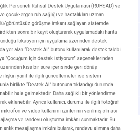
di; Sağlık Personeli Ruhsal Destek Uygulaması (RUHSAD) ve
e çocuk-ergen ruh sağlığı ve hastalıkları uzman
ntülü/görüntüsüz görüşme imkanı sağlayan sistemde
irdikten sonra bir kayıt oluşturarak uygulamadaki harita
ulunduğu lokasyon için uygulama üzerinden destek
da yer alan “Destek Al” butonu kullanılarak destek talebi
 veya "Çocuğum için destek istiyorum" seçeneklerinden
 üzerinden kısa bir süre içerisinde geri dönüş
ilişkin yanıt ile ilgili güncellemeler ise sistem
ununla birlikte “Destek Al” butonuna tıklandığı durumda
anabilir hale gelmektedir. Daha sağlıklı bir yönlendirme
ak eklenebilir. Ayrıca kullanıcı, durumu ile ilgili fotoğraf
n mikrofon ve video kullanımı izinlerinin verilmiş olması
sajlaşma ve randevu oluşturma imkânı sunmaktadır. Bu
 anlık mesajlaşma imkânı bularak, randevu alımına daha