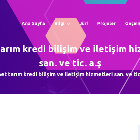
Ana Sayfa
Bilgi
Jüri
Projeler
Geçmiş
arım kredi bilişim ve iletişim h
san. ve tic. a.ş
et tarım kredi bilişim ve iletişim hizmetleri san. ve tic