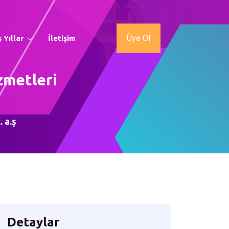
Üye Ol
 Yıllar
İletişim
izmetleri
. a.ş
Detaylar