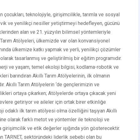
 çocukları, teknolojiyle, girişimcilikle, tarımla ve sosyal
vik ve yenilikçi nesiller yetiştirmeyi hedefleyen, gücünü
lerinden alan ve 21. yüzyılın bilimsel yöntemleriyle
lı Tarım Atölyeleri, ülkemizde var olan konvansiyonel
lanında ülkemize katkı yapmak ve yerli, yenilikçi çözümler
larak tasarlanmış ve geliştirilmiş bir eğitim programıdır.
 enerji ve yaşam, temel ekoloji bilgisi, kodlama-robotik ve
leri barındıran Akıllı Tarım Atölyelerinin, ilk olmanın
dır. Akıllı Tarım Atölyelerin ‘de gençlerimizin ve
enlikleri ortaya çıkarken; Atölyelerde ortaya çıkacak yeni
evlere getiriyor ve aileler için ortak birer etkinliğe
i odaklı ilk tarım atölyesi olma özelliğini taşıyan Akıllı
line olarak farklı metot ve yöntemler ile teknoloji ve
ra girişimcilik ve etik değerler ışığında yön gösterecektir.
olan TARNET, sektöründeki liderlik sebebi olan bu