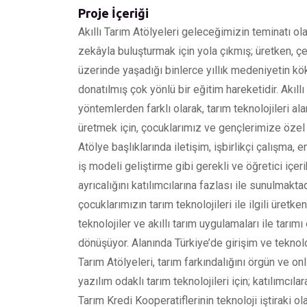
Proje İçeriği
Akıllı Tarım Atölyeleri geleceğimizin teminatı olan
zekâyla buluşturmak için yola çıkmış; üretken, çe
üzerinde yaşadığı binlerce yıllık medeniyetin kök
donatılmış çok yönlü bir eğitim hareketidir. Akıl
yöntemlerden farklı olarak, tarım teknolojileri a
üretmek için, çocuklarımız ve gençlerimize özel o
Atölye başlıklarında iletişim, işbirlikçi çalışma,
iş modeli geliştirme gibi gerekli ve öğretici içerik
ayrıcalığını katılımcılarına fazlası ile sunulmakta
çocuklarımızın tarım teknolojileri ile ilgili üretk
teknolojiler ve akıllı tarım uygulamaları ile tarımı 
dönüşüyor. Alanında Türkiye’de girişim ve teknoloj
Tarım Atölyeleri, tarım farkındalığını örgün ve on
yazılım odaklı tarım teknolojileri için; katılımcıla
Tarım Kredi Kooperatiflerinin teknoloji iştiraki 