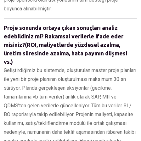
boyunca alınabilmiştir.
Proje sonunda ortaya çıkan sonuçları analiz
edebildiniz mi? Rakamsal verilerle ifade eder
misiniz?(ROI, maliyetlerde yüzdesel azalma,
üretim süresinde azalma, hata payının düşmesi
vs.)
Geliştirdiğimiz bu sistemde, oluşturulan master proje planları
ile yeni bir proje planının oluşturulması maksimum 30 sn
sürüyor. Planda gerçekleşen aksiyonlar (gecikme,
tamamlanma vb tüm veriler) anlık olarak SAP, MII ve
QDMS’ten gelen verilerle güncelleniyor. Tüm bu veriler BI /
BO raporlarıyla takip edilebiliyor. Projenin maliyeti, kapasite
kullanımı, satış/tekliflendirme modülü ile ortak çalışması
nedeniyle, numunenin daha teklif aşamasından itibaren takibi
yapılıp verilerle analiz edilebiliyor. Hangi müşterilerde