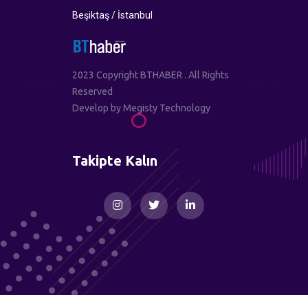
Beşiktaş / İstanbul
2023 Copyright BTHABER . All Rights
Reserved
Develop by
Megisty Technology
Takipte Kalın