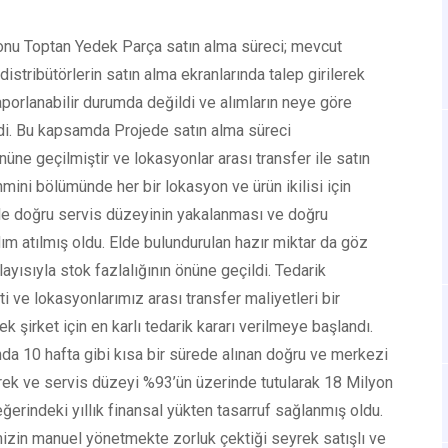
yonu Toptan Yedek Parça satın alma süreci; mevcut
stribütörlerin satın alma ekranlarında talep girilerek
aporlanabilir durumda değildi ve alımların neye göre
di. Bu kapsamda Projede satın alma süreci
nüne geçilmiştir ve lokasyonlar arası transfer ile satın
hmini bölümünde her bir lokasyon ve ürün ikilisi için
likle doğru servis düzeyinin yakalanması ve doğru
ım atılmış oldu. Elde bulundurulan hazır miktar da göz
yısıyla stok fazlalığının önüne geçildi. Tedarik
i ve lokasyonlarımız arası transfer maliyetleri bir
şirket için en karlı tedarik kararı verilmeye başlandı.
da 10 hafta gibi kısa bir sürede alınan doğru ve merkezi
lerek ve servis düzeyi %93’ün üzerinde tutularak 18 Milyon
ğerindeki yıllık finansal yükten tasarruf sağlanmış oldu.
izin manuel yönetmekte zorluk çektiği seyrek satışlı ve