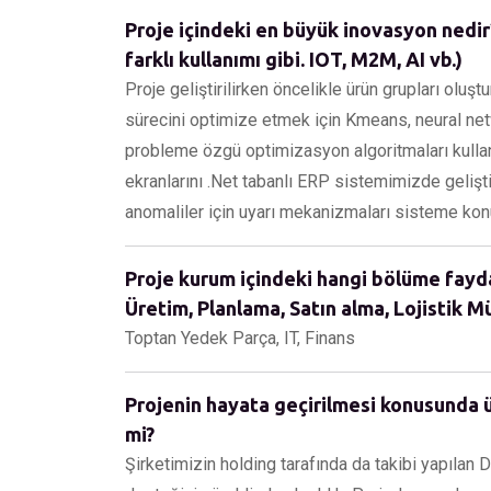
Proje içindeki en büyük inovasyon nedir?
farklı kullanımı gibi. IOT, M2M, AI vb.)
Proje geliştirilirken öncelikle ürün grupları olu
sürecini optimize etmek için Kmeans, neural ne
probleme özgü optimizasyon algoritmaları kullanılm
ekranlarını .Net tabanlı ERP sistemimizde gelişti
anomaliler için uyarı mekanizmaları sisteme kon
Proje kurum içindeki hangi bölüme fayda 
Üretim, Planlama, Satın alma, Lojistik Müş
Toptan Yedek Parça, IT, Finans
Projenin hayata geçirilmesi konusunda ü
mi?
Şirketimizin holding tarafında da takibi yapılan