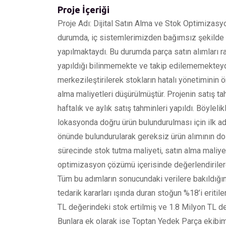
Proje İçeriği
Proje Adı: Dijital Satın Alma ve Stok Optimizas
durumda, iç sistemlerimizden bağımsız şekilde di
yapılmaktaydı. Bu durumda parça satın alımları r
yapıldığı bilinmemekte ve takip edilememektey
merkezileştirilerek stokların hatalı yönetiminin ö
alma maliyetleri düşürülmüştür. Projenin satış ta
haftalık ve aylık satış tahminleri yapıldı. Böyle
lokasyonda doğru ürün bulundurulması için ilk ad
önünde bulundurularak gereksiz ürün alımının dola
sürecinde stok tutma maliyeti, satın alma maliyet
optimizasyon çözümü içerisinde değerlendirilerek 
Tüm bu adımların sonucundaki verilere bakıldığın
tedarik kararları ışında duran stoğun %18’i eriti
TL değerindeki stok ertilmiş ve 1.8 Milyon TL de
Bunlara ek olarak ise Toptan Yedek Parça ekibim