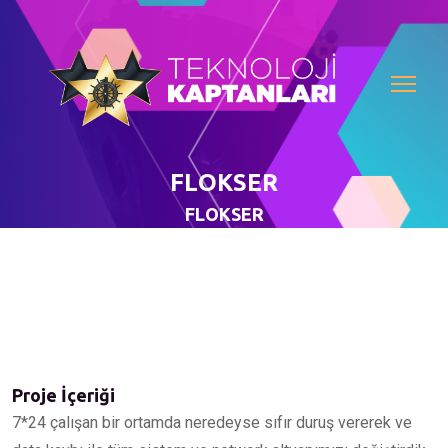
FLOKSER
FLOKSER
Proje İçeriği
7*24 çalışan bir ortamda neredeyse sıfır duruş vererek ve