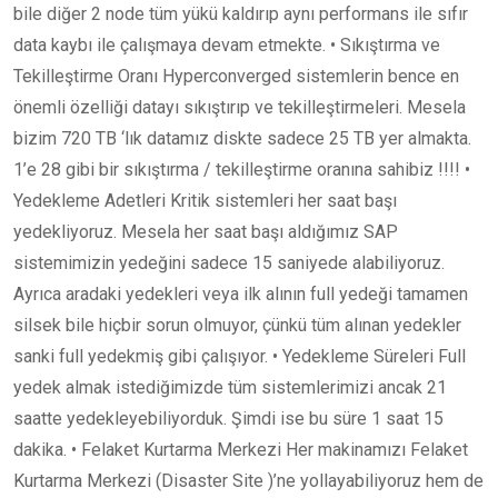
bile diğer 2 node tüm yükü kaldırıp aynı performans ile sıfır
data kaybı ile çalışmaya devam etmekte. • Sıkıştırma ve
Tekilleştirme Oranı Hyperconverged sistemlerin bence en
önemli özelliği datayı sıkıştırıp ve tekilleştirmeleri. Mesela
bizim 720 TB ‘lık datamız diskte sadece 25 TB yer almakta.
1’e 28 gibi bir sıkıştırma / tekilleştirme oranına sahibiz !!!! •
Yedekleme Adetleri Kritik sistemleri her saat başı
yedekliyoruz. Mesela her saat başı aldığımız SAP
sistemimizin yedeğini sadece 15 saniyede alabiliyoruz.
Ayrıca aradaki yedekleri veya ilk alının full yedeği tamamen
silsek bile hiçbir sorun olmuyor, çünkü tüm alınan yedekler
sanki full yedekmiş gibi çalışıyor. • Yedekleme Süreleri Full
yedek almak istediğimizde tüm sistemlerimizi ancak 21
saatte yedekleyebiliyorduk. Şimdi ise bu süre 1 saat 15
dakika. • Felaket Kurtarma Merkezi Her makinamızı Felaket
Kurtarma Merkezi (Disaster Site )’ne yollayabiliyoruz hem de