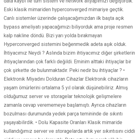
data kaybı ile tüm sistem ve network altyapımızı değiştirdik.
Eski klasik mimariden hyperconverged mimariye geçtik.
Canlı sistemler üzerinde çalışacağımızdan ilk başta açık
bypass ameliyatı yapacağımızı biliyorduk ama proje resmen
kalp nakline döndü. Bizi yarı yolda bırakmayan
Hyperconverged sistemini beğenmedik adeta aşık olduk.
İhtiyacımız Neydi ? Aslında bizim ihtiyacımız diğer şirketlerin
ihtiyaçlarından çok farklı değildi. Eminim alttaki ihtiyaçlar bir
çok şirkette de bulunmaktadır. Peki nedir bu ihtiyaçlar ? •
Elektronik Miyadını Dolduran Cihazlar Elektronik cihazların
yaşam ömürlerini ortalama 5 yıl olarak düşünebiliriz. Almış
olduğumuz server ve storagelar teknolojik gelişmelere
zamanla cevap verememeye başlamıştı. Ayrıca cihazların
bozulması durumunda yedek parça temininde de sıkıntı
yaşayabilirdik. • Dolu Kapasite Oranları Klasik mimaride
kullandığımız server ve storagelarda artık yer sıkıntısını ciddi