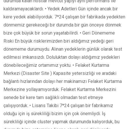
durumda kalan hostlar mevcut yapıyı aynı performans ile
kaldıramayacaklardı. • Yedek Adetleri Gün içinde ancak bir
kere yedek alabiliyorduk. 7*24 çalışan bir fabrikada yedekten
dönmemiz gerekeceği bir durumda bir gün önceye dönmek
bize çok büyük bir sorun yaşatabilirdi. • Geri Dönememe
Riski En büyük risklerimizden biri aldığımız yedeği geri
dönememe durumuydu. Alınan yedeklerin günlük olarak test
edilmesi imkansızdı. Doluluktan dolayı aldığımız yedekleri
dönebileceğimiz ortamımız yoktu. • Felaket Kurtarma
Merkezi (Disaster Site ) Kapasite yetersizliği ve aradaki
bağlantı hızlarından dolayı her makinamızı Felaket Kurtarma
Merkezine yollayamıyorduk. Felaket Kurtarma Merkezini
senede bir kere tam sağlıklı olmadan test etmeye
çalışıyorduk. • Lisans Takibi 7*24 çalışan bir fabrikamız
olduğu için iş sürekliliği bizim için çok önemliydi. İş
sürekliliği içinde cluster yapmak durumunda kalıyorduk, bu