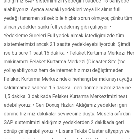
aldığımız SAP sistemimizin yedeğini sadece 15 saniyede
alabiliyoruz. Ayrıca aradaki yedekleri veya ilk alının full
yedeği tamamen silsek bile hiçbir sorun olmuyor, çünkü tüm
alınan yedekler sanki full yedekmiş gibi çalışıyor. •
Yedekleme Süreleri Full yedek almak istediğimizde tüm
sistemlerimizi ancak 21 saatte yedekleyebiliyorduk. Şimdi
ise bu süre 1 saat 15 dakika. • Felaket Kurtarma Merkezi Her
makinamızı Felaket Kurtarma Merkezi (Disaster Site )’ne
yollayabiliyoruz hem de internet hızımızı değiştirmeden.
Felaket Kurtarma Merkezindeki herhangi bir makinayı ayağa
kaldırmamız sadece 1.5 dakika , geri dönme hızımızda yine
1,5 dakika. 3 dakikada Felaket Kurtarma Merkezimizi test
edebiliyoruz. • Geri Dönüş Hızları Aldığımız yedekleri geri
dönme hızımız dakikalar seviyesine düştü. Mesela sıfırdan
SAP sistemimizi aldığımız yedeklerden 2 dakikada geri
dönüp çalıştırabiliyoruz. • Lisans Takibi Cluster altyapıyı ve