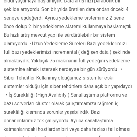
ciddi yaşamaya başlamıştık. Data artış hızı parabolik bir
şekilde artıyordu. Son bir yılda üretilen data ondan önceki 4
seneye eşdeğerdi. Ayrıca yedekleme sistemimiz 2 sene
önce dolup 2. bir yedekleme sistemi kullanmaya başlamıştık.
Bu hızlı artış mevcut yapı ile sürdürülebilir bir sistem
olamıyordu. • Uzun Yedekleme Süreleri Bazı yedeklerimizi
full bazı yedeklerimizi incremental ( değişen data ) şeklinde
almaktaydık. Yaklaşık 75 makinanın full yedeğini yedekleme
sistemine almak istersek nerdeyse bir gün sürüyordu . •
Siber Tehditler Kullanmış olduğumuz sistemler eski
sistemler olduğu için siber tehditlere daha açık bir yapıdaydı
. • İş Sürekliliği (High Avalibity ) Sanallaştırma platformu ve
bazı serverları cluster olarak çalıştırmamıza rağmen iş
sürekliliği kısmında sorunlar yaşabilirdik. Bazı
donanımlarımız tek çalışıyordu. Ayrıca sanallaştırma
katmanlarındaki hostlardan biri veya daha fazlası fail olması