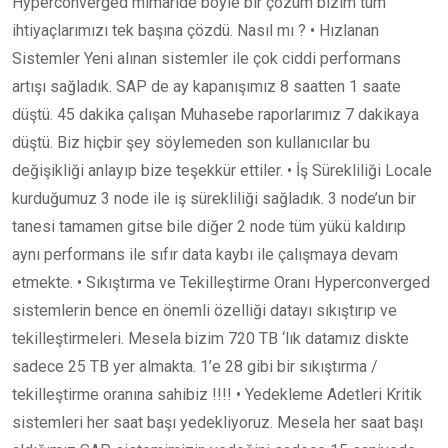
Hyperconverged mimaride böyle bir çözüm bizim tüm
ihtiyaçlarımızı tek başına çözdü. Nasıl mı ? • Hızlanan
Sistemler Yeni alınan sistemler ile çok ciddi performans
artışı sağladık. SAP de ay kapanışımız 8 saatten 1 saate
düştü. 45 dakika çalışan Muhasebe raporlarımız 7 dakikaya
düştü. Biz hiçbir şey söylemeden son kullanıcılar bu
değişikliği anlayıp bize teşekkür ettiler. • İş Sürekliliği Locale
kurduğumuz 3 node ile iş sürekliliği sağladık. 3 node’un bir
tanesi tamamen gitse bile diğer 2 node tüm yükü kaldırıp
aynı performans ile sıfır data kaybı ile çalışmaya devam
etmekte. • Sıkıştırma ve Tekilleştirme Oranı Hyperconverged
sistemlerin bence en önemli özelliği datayı sıkıştırıp ve
tekilleştirmeleri. Mesela bizim 720 TB ‘lık datamız diskte
sadece 25 TB yer almakta. 1’e 28 gibi bir sıkıştırma /
tekilleştirme oranına sahibiz !!!! • Yedekleme Adetleri Kritik
sistemleri her saat başı yedekliyoruz. Mesela her saat başı