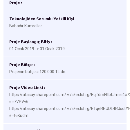
Proje :
Teknolojiden Sorumlu Yetkili Kişi
Bahadır Kumrallar
Proje Başlangıç Bitiş :
01 Ocak 2019 -> 01 Ocak 2019
Proje Bütçe :
Projenin bütçesi 120.000 TL dir.
Proje Video Linki :
https://atasay.sharepoint.com/:v:/s/extshrg/EcjfdmFItbtJmei
e=7VPVv6
https://atasay.sharepoint.com/:v:/s/extshrg/ETqeRRUDL4RJ
e=t6Kudm