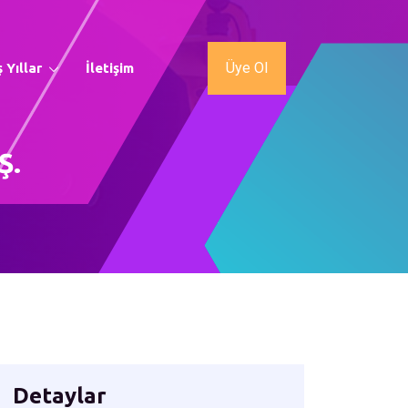
Üye Ol
 Yıllar
İletişim
Ş.
Detaylar