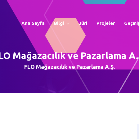
Ana Sayfa
Bilgi
Jüri
Projeler
Geçmiş
LO Mağazacılık ve Pazarlama A.
FLO Mağazacılık ve Pazarlama A.Ş.