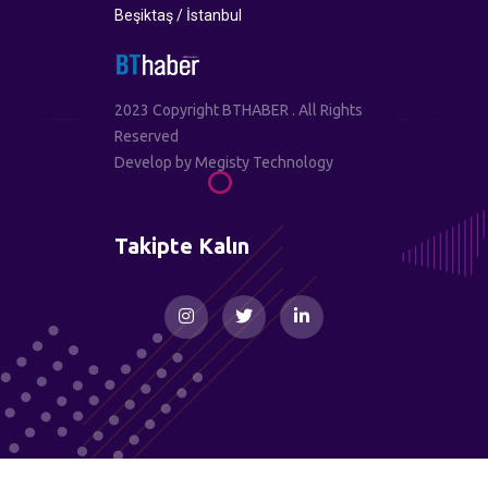
Beşiktaş / İstanbul
2023 Copyright BTHABER . All Rights
Reserved
Develop by
Megisty Technology
Takipte Kalın