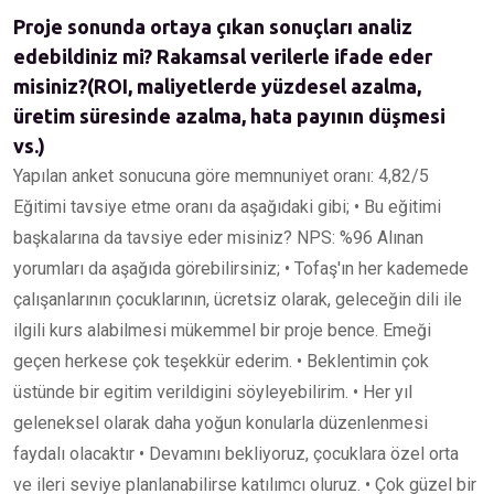
Proje sonunda ortaya çıkan sonuçları analiz
edebildiniz mi? Rakamsal verilerle ifade eder
misiniz?(ROI, maliyetlerde yüzdesel azalma,
üretim süresinde azalma, hata payının düşmesi
vs.)
Yapılan anket sonucuna göre memnuniyet oranı: 4,82/5
Eğitimi tavsiye etme oranı da aşağıdaki gibi; • Bu eğitimi
başkalarına da tavsiye eder misiniz? NPS: %96 Alınan
yorumları da aşağıda görebilirsiniz; • Tofaş'ın her kademede
çalışanlarının çocuklarının, ücretsiz olarak, geleceğin dili ile
ilgili kurs alabilmesi mükemmel bir proje bence. Emeği
geçen herkese çok teşekkür ederim. • Beklentimin çok
üstünde bir egitim verildigini söyleyebilirim. • Her yıl
geleneksel olarak daha yoğun konularla düzenlenmesi
faydalı olacaktır • Devamını bekliyoruz, çocuklara özel orta
ve ileri seviye planlanabilirse katılımcı oluruz. • Çok güzel bir