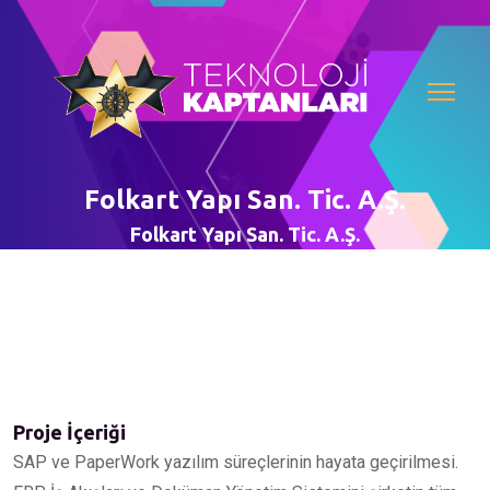
Folkart Yapı San. Tic. A.Ş.
Folkart Yapı San. Tic. A.Ş.
Proje İçeriği
SAP ve PaperWork yazılım süreçlerinin hayata geçirilmesi.