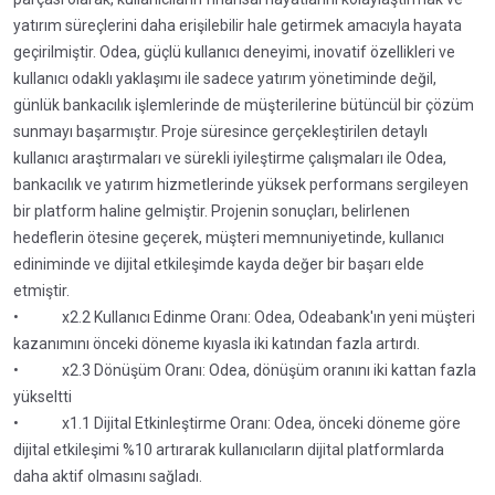
yatırım süreçlerini daha erişilebilir hale getirmek amacıyla hayata
geçirilmiştir. Odea, güçlü kullanıcı deneyimi, inovatif özellikleri ve
kullanıcı odaklı yaklaşımı ile sadece yatırım yönetiminde değil,
günlük bankacılık işlemlerinde de müşterilerine bütüncül bir çözüm
sunmayı başarmıştır. Proje süresince gerçekleştirilen detaylı
kullanıcı araştırmaları ve sürekli iyileştirme çalışmaları ile Odea,
bankacılık ve yatırım hizmetlerinde yüksek performans sergileyen
bir platform haline gelmiştir. Projenin sonuçları, belirlenen
hedeflerin ötesine geçerek, müşteri memnuniyetinde, kullanıcı
ediniminde ve dijital etkileşimde kayda değer bir başarı elde
etmiştir.
• x2.2 Kullanıcı Edinme Oranı: Odea, Odeabank'ın yeni müşteri
kazanımını önceki döneme kıyasla iki katından fazla artırdı.
• x2.3 Dönüşüm Oranı: Odea, dönüşüm oranını iki kattan fazla
yükseltti
• x1.1 Dijital Etkinleştirme Oranı: Odea, önceki döneme göre
dijital etkileşimi %10 artırarak kullanıcıların dijital platformlarda
daha aktif olmasını sağladı.