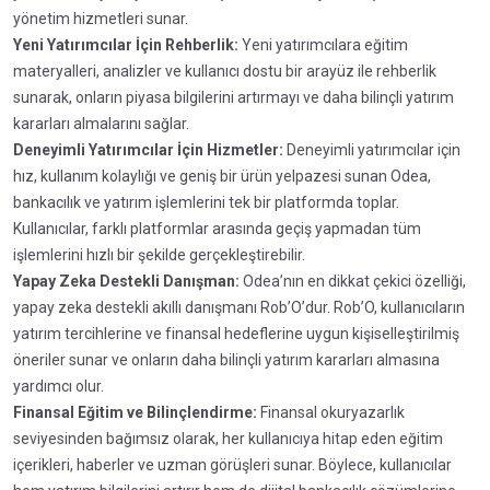
yönetim hizmetleri sunar.
Yeni Yatırımcılar İçin Rehberlik:
Yeni yatırımcılara eğitim
materyalleri, analizler ve kullanıcı dostu bir arayüz ile rehberlik
sunarak, onların piyasa bilgilerini artırmayı ve daha bilinçli yatırım
kararları almalarını sağlar.
Deneyimli Yatırımcılar İçin Hizmetler:
Deneyimli yatırımcılar için
hız, kullanım kolaylığı ve geniş bir ürün yelpazesi sunan Odea,
bankacılık ve yatırım işlemlerini tek bir platformda toplar.
Kullanıcılar, farklı platformlar arasında geçiş yapmadan tüm
işlemlerini hızlı bir şekilde gerçekleştirebilir.
Yapay Zeka Destekli Danışman:
Odea’nın en dikkat çekici özelliği,
yapay zeka destekli akıllı danışmanı Rob’O’dur. Rob’O, kullanıcıların
yatırım tercihlerine ve finansal hedeflerine uygun kişiselleştirilmiş
öneriler sunar ve onların daha bilinçli yatırım kararları almasına
yardımcı olur.
Finansal Eğitim ve Bilinçlendirme:
Finansal okuryazarlık
seviyesinden bağımsız olarak, her kullanıcıya hitap eden eğitim
içerikleri, haberler ve uzman görüşleri sunar. Böylece, kullanıcılar