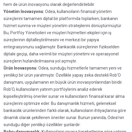
hem de ürün inovasyonu olarak değerlendirilebilir.
Yönetim İnovasyonu:
Odea, kullanıcıların finansal yönetim
süreçlerini tamamen dijital bir platformda toplarken, bankanın
hizmet sunma ve müşteri yönetim stratejilerini dönüştürmüştür.
Bu, Portföy Yöneticileri ve müşteri hizmetleri ekipleri için iş
süreçlerinin dijitalleştirilmesini ve merkezi bir yapıya
entegrasyonunu sağlamıştır. Bankacılık süreçlerinin fizikselden
dijitale geçişi, daha verimli bir müşteri yönetimi ve operasyonel
süreçlerin hızlandırılmasına yol açmıştır.
Ürün İnovasyonu:
Odea, sunduğu hizmetlerle tamamen yeni ve
yenilikçi bir ürün yaratmıştır. Özellikle yapay zeka destekli Rob’O
danışmanı, uygulamanın en büyük ürün inovasyonlarından biridir.
Rob’O, kullanıcıların yatırım portföylerini analiz ederek
kişiselleştirilmiş öneriler sunar ve kullanıcıların finansal karar alma
süreçlerini optimize eder. Bu danışmanlık hizmeti, geleneksel
bankacılık ürünlerinden farklı olarak, kullanıcıların ihtiyaçlarına göre
dinamik olarak şekillenen öneriler sunar. Bunun yanında, Odea’nın
sunduğu diğer yenilikçi özellikler şunlardır:
Robo-danışmanlık:
Kullanıcıların piyasa hareketlerine göre yatırım