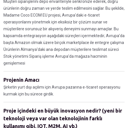
Müşteri siparişlerini depo envanteriyle senkronize ederek, doğru
ürünlerin doğru zaman ve yerde teslim edilmesini sağlar. Bu şekilde,
Madame Coco ECOM EU projesi, Avrupa'daki e-ticaret
operasyonlarını yönetmek için eksiksiz bir çözüm sunar ve
müşterilere sorunsuz bir alışveriş deneyimi sunmayı amaçlar. Bu
kapsamda entegrasyon aşağıdaki süreçleri içermektedir; Avrupa’da
başta Amazon olmak üzere birçok marketplace ile entegre çalışma
Ürünlerin Almanya'daki ana depodan müşterilere teslimat süreci
Stok yönetimi Sipariş işleme Avrupa’da mağaza hacminin
genişlemesi
Projenin Amacı
Şirketin yurt dışı açılımı için Avrupa pazarına e-ticaret operasyonu
kurmak için bu sürece girdik.
Proje içindeki en büyük inovasyon nedir? (yeni bir
teknoloji veya var olan teknolojinin farklı
kullanımı gibi. IOT, M2M, AI vb.)