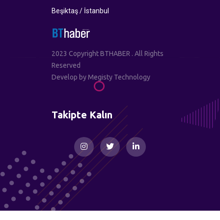
Beşiktaş / İstanbul
2023 Copyright BTHABER . All Rights
Reserved
Develop by
Megisty Technology
Takipte Kalın