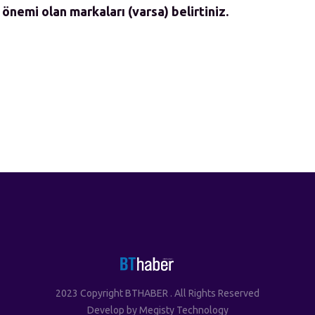
 önemi olan markaları (varsa) belirtiniz.
2023 Copyright BTHABER . All Rights Reserved
Develop by
Megisty Technology