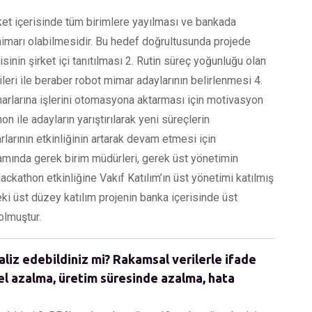
ket içerisinde tüm birimlere yayılması ve bankada
mimarı olabilmesidir. Bu hedef doğrultusunda projede
sinin şirket içi tanıtılması 2. Rutin süreç yoğunluğu olan
cileri ile beraber robot mimar adaylarının belirlenmesi 4.
arlarına işlerini otomasyona aktarması için motivasyon
n ile adayların yarıştırılarak yeni süreçlerin
arının etkinliğinin artarak devam etmesi için
mamında gerek birim müdürleri, gerek üst yönetimin
ckathon etkinliğine Vakıf Katılım’ın üst yönetimi katılmış
teki üst düzey katılım projenin banka içerisinde üst
olmuştur.
aliz edebildiniz mi? Rakamsal verilerle ifade
el azalma, üretim süresinde azalma, hata