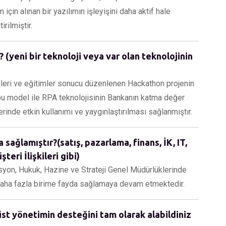
 için alınan bir yazılımın işleyişini daha aktif hale
rilmiştir.
 (yeni bir teknoloji veya var olan teknolojinin
imleri ve eğitimler sonucu düzenlenen Hackathon projenin
n bu model ile RPA teknolojisinin Bankanın katma değer
nde etkin kullanımı ve yaygınlaştırılması sağlanmıştır.
sağlamıştır?(satış, pazarlama, finans, İK, IT,
teri İlişkileri gibi)
syon, Hukuk, Hazine ve Strateji Genel Müdürlüklerinde
 daha fazla birime fayda sağlamaya devam etmektedir.
st yönetimin desteğini tam olarak alabildiniz