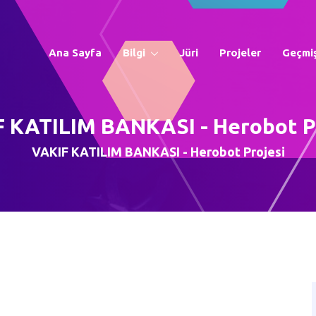
Ana Sayfa
Bilgi
Jüri
Projeler
Geçmiş
 KATILIM BANKASI - Herobot P
VAKIF KATILIM BANKASI - Herobot Projesi