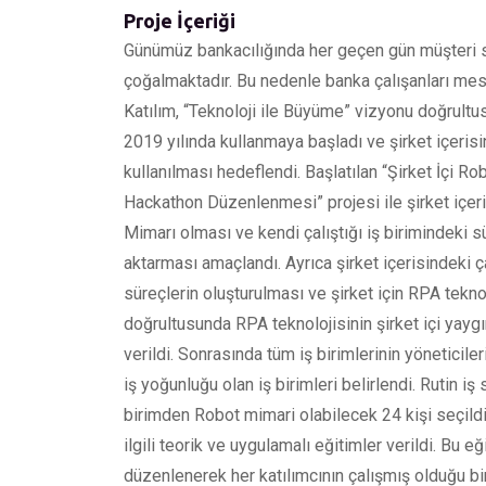
Proje İçeriği
Günümüz bankacılığında her geçen gün müşteri sa
çoğalmaktadır. Bu nedenle banka çalışanları mesai
Katılım, “Teknoloji ile Büyüme” vizyonu doğrult
2019 yılında kullanmaya başladı ve şirket içerisin
kullanılması hedeflendi. Başlatılan “Şirket İçi Ro
Hackathon Düzenlenmesi” projesi ile şirket içeri
Mimarı olması ve kendi çalıştığı iş birimindeki 
aktarması amaçlandı. Ayrıca şirket içerisindeki ç
süreçlerin oluşturulması ve şirket için RPA tekno
doğrultusunda RPA teknolojisinin şirket içi yaygınl
verildi. Sonrasında tüm iş birimlerinin yöneticiler
iş yoğunluğu olan iş birimleri belirlendi. Rutin iş 
birimden Robot mimari olabilecek 24 kişi seçildi.
ilgili teorik ve uygulamalı eğitimler verildi. Bu
düzenlenerek her katılımcının çalışmış olduğu bi