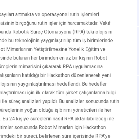
yıları artmakta ve operasyonel rutin işlemleri
sinin birçoğunu rutin işler için harcamaktadır. Vakıf
usunda Robotik Süreç Otomasyonu (RPA) teknolojisini
de bu teknolojinin yaygınlaştırılıp tüm iş birimlerinde
bot Mimarlarının Yetiştirilmesine Yönelik Eğitim ve
sinde bulunan her birimden en az bir kişinin Robot
süreçlerin mimarisini çıkararak RPA uygulamasına
alışanların katıldığı bir Hackathon düzenlenerek yeni
lojisinin yaygınlaştırılması hedeflendi. Bu hedefler
aştırılması için ilk olarak tüm şirket çalışanlarına bilgi
i ile süreç analizleri yapıldı. Bu analizler sonucunda rutin
süreçlerinin yoğun olduğu iş birimi yöneticileri ile her
 Bu 24 kişiye süreçlerin nasıl RPA aktarılabileceği ile
 eğitimler sonucunda Robot Mimarları için Hackathon
rimdeki bir süreci, belirlenen süre içerisinde RPA’ye