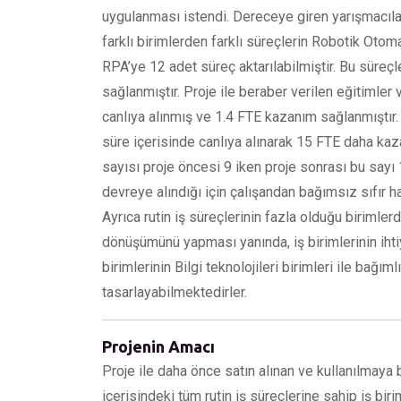
uygulanması istendi. Dereceye giren yarışmacılara
farklı birimlerden farklı süreçlerin Robotik Oto
RPA’ye 12 adet süreç aktarılabilmiştir. Bu süreç
sağlanmıştır. Proje ile beraber verilen eğitiml
canlıya alınmış ve 1.4 FTE kazanım sağlanmıştır
süre içerisinde canlıya alınarak 15 FTE daha kaz
sayısı proje öncesi 9 iken proje sonrası bu sayı
devreye alındığı için çalışandan bağımsız sıfır h
Ayrıca rutin iş süreçlerinin fazla olduğu birimlerd
dönüşümünü yapması yanında, iş birimlerinin ihti
birimlerinin Bilgi teknolojileri birimleri ile bağım
tasarlayabilmektedirler.
Projenin Amacı
Proje ile daha önce satın alınan ve kullanılmay
içerisindeki tüm rutin iş süreçlerine sahip iş biri