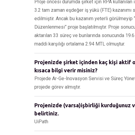
Proje öncesi durumda şirket için RPA kullanılan i
3.2 tam zaman eşdeğer iş yükü (FTE) kazanımı sa
edilmiştir. Ancak bu kazanım yeterli görülmeyip 
Düzenlenmesi” proje başlatılmıştır. Proje sonuc
aktarılan 33 süreç ve bunlarında sonucunda 19.
maddi karşılığı ortalama 2.94 MTL olmuştur.
Projenizde şirket içinden kaç kişi aktif 
kısaca bilgi verir misiniz?
Projede Ar-Ge-İnovasyon Servisi ve Süreç Yöneti
projede görev almıştır.
Projenizde (varsa)işbirliği kurduğunuz v
belirtiniz.
UiPath