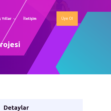
Üye Ol
 Yıllar
İletişim
rojesi
Detaylar