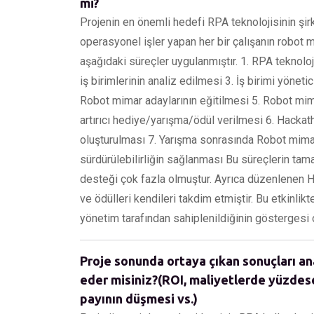
mi?
Projenin en önemli hedefi RPA teknolojisinin şir
operasyonel işler yapan her bir çalışanın robot 
aşağıdaki süreçler uygulanmıştır. 1. RPA teknoloji
iş birimlerinin analiz edilmesi 3. İş birimi yöneti
Robot mimar adaylarının eğitilmesi 5. Robot mim
artırıcı hediye/yarışma/ödül verilmesi 6. Hackatho
oluşturulması 7. Yarışma sonrasında Robot mimarl
sürdürülebilirliğin sağlanması Bu süreçlerin ta
desteği çok fazla olmuştur. Ayrıca düzenlenen Ha
ve ödülleri kendileri takdim etmiştir. Bu etkinlik
yönetim tarafından sahiplenildiğinin göstergesi 
Proje sonunda ortaya çıkan sonuçları an
eder misiniz?(ROI, maliyetlerde yüzdes
payının düşmesi vs.)