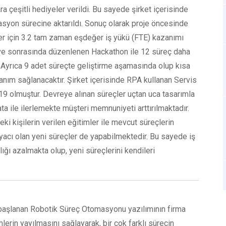
 çeşitli hediyeler verildi. Bu sayede şirket içerisinde
masyon sürecine aktarıldı. Sonuç olarak proje öncesinde
ler için 3.2 tam zaman eşdeğer iş yükü (FTE) kazanımı
er ve sonrasında düzenlenen Hackathon ile 12 süreç daha
. Ayrıca 9 adet süreçte geliştirme aşamasında olup kısa
anım sağlanacaktır. Şirket içerisinde RPA kullanan Servis
 19 olmuştur. Devreye alınan süreçler uçtan uca tasarımla
ata ile ilerlemekte müşteri memnuniyeti arttırılmaktadır.
eki kişilerin verilen eğitimler ile mevcut süreçlerin
yacı olan yeni süreçler de yapabilmektedir. Bu sayede iş
lılığı azalmakta olup, yeni süreçlerini kendileri
a başlanan Robotik Süreç Otomasyonu yazılımının firma
mlerin yayılmasını sağlayarak, bir çok farklı sürecin