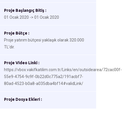
Proje Başlangıç Bitiş :
01 Ocak 2020 -> 01 Ocak 2020
Proje Bütçe :
Proje yatırım bütçesi yaklaşık olarak 320.000
TL’dir.
Proje Video Linki :
https://vbox.vakifkatilim.com.tr/Links/en/outsidearea/72cac00f-
55e9-4754-9c9f-0b22d0c775a2/191acbf7-
80ad-4523-b0a8-a035dba4bf14#validLink/
Proje Dosya Ekleri :